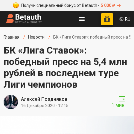
Получи специальный бонус от Betauth -
5 000 ₽
RU
Главная
Новости
БК «Лига Ставок»: победный пресс на 5
БК «Лига Ставок»:
победный пресс на 5,4 млн
рублей в последнем туре
Лиги чемпионов
Алексей Поздняков
1 мин.
16 Декабря 2020 - 12:15