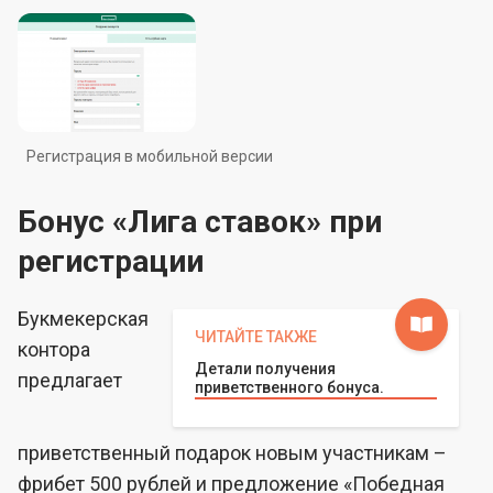
Регистрация в мобильной версии
Бонус «Лига ставок» при
регистрации
Букмекерская
ЧИТАЙТЕ ТАКЖЕ
контора
Детали получения
предлагает
приветственного бонуса.
приветственный подарок новым участникам –
фрибет 500 рублей и предложение «Победная