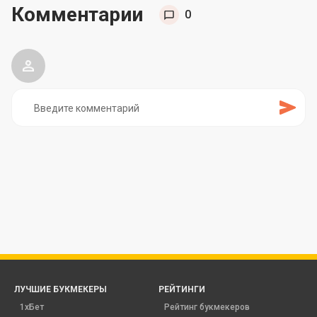
Комментарии
0
ЛУЧШИЕ БУКМЕКЕРЫ
РЕЙТИНГИ
1хБет
Рейтинг букмекеров