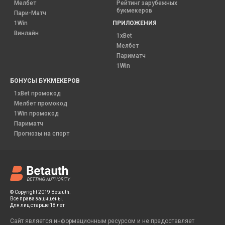
Мелбет
Рейтинг зарубежных
букмекеров
Пари-Матч
1Win
ПРИЛОЖЕНИЯ
Винлайн
1xBet
Мелбет
Париматч
1Win
БОНУСЫ БУКМЕКЕРОВ
1xBet промокод
Мелбет промокод
1Win промокод
Париматч
Прогнозы на спорт
© Copyright 2019 Betauth.
Все права защищены.
Для лиц старше 18 лет
Сайт является информационным ресурсом и не предоставляет