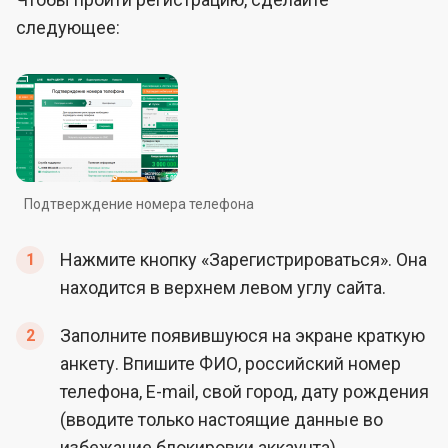
следующее:
Подтверждение номера телефона
Нажмите кнопку «Зарегистрироваться». Она
находится в верхнем левом углу сайта.
Заполните появившуюся на экране краткую
анкету. Впишите ФИО, российский номер
телефона, E-mail, свой город, дату рождения
(вводите только настоящие данные во
избежание блокировки аккаунта).