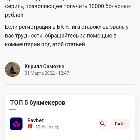
серия», позволяющее получить 10000 бонусных
рублей.
Если регистрация в БК «Лига ставок» вызвала у
вас трудности, обращайтесь за помощью в
комментарии под этой статьей.
Кирилл Самохин
31 Марта 2022 - 12:47
ТОП 5 букмекеров
Favbet
Сайт
100% to dep