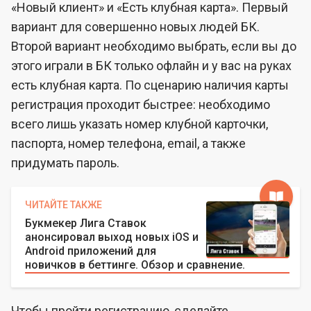
«Новый клиент» и «Есть клубная карта». Первый
вариант для совершенно новых людей БК.
Второй вариант необходимо выбрать, если вы до
этого играли в БК только офлайн и у вас на руках
есть клубная карта. По сценарию наличия карты
регистрация проходит быстрее: необходимо
всего лишь указать номер клубной карточки,
паспорта, номер телефона, email, а также
придумать пароль.
ЧИТАЙТЕ ТАКЖЕ
Букмекер Лига Ставок
анонсировал выход новых iOS и
Android приложений для
новичков в беттинге. Обзор и сравнение.
Чтобы пройти регистрацию, сделайте