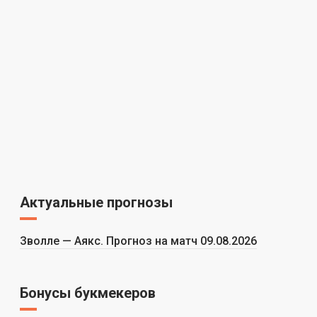
Актуальные прогнозы
Зволле — Аякс. Прогноз на матч 09.08.2026
Бонусы букмекеров