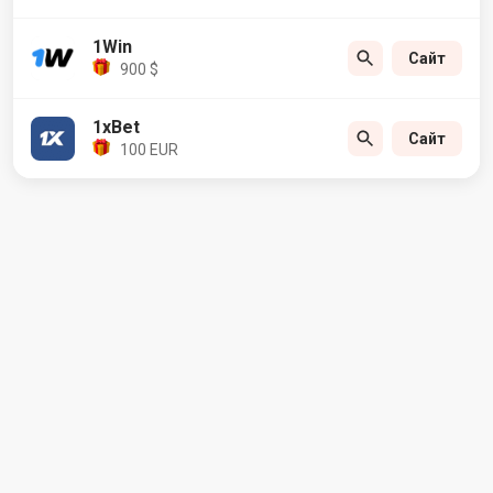
1Win
Сайт
900 $
1xBet
Сайт
100 EUR