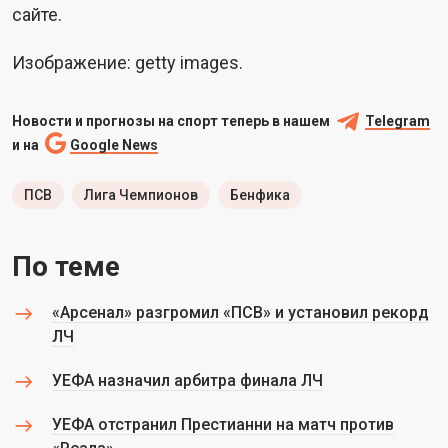
сайте.
Изображение: getty images.
Новости и прогнозы на спорт теперь в нашем
Telegram
и на
Google News
ПСВ
Лига Чемпионов
Бенфика
По теме
«Арсенал» разгромил «ПСВ» и установил рекорд
ЛЧ
УЕФА назначил арбитра финала ЛЧ
УЕФА отстранил Престианни на матч против