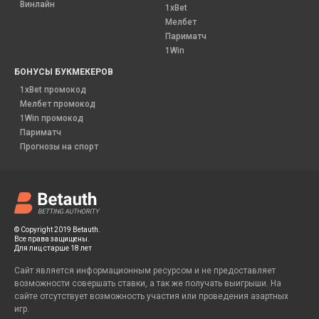
Винлайн
1xBet
Мелбет
Париматч
1Win
БОНУСЫ БУКМЕКЕРОВ
1xBet промокод
Мелбет промокод
1Win промокод
Париматч
Прогнозы на спорт
© Copyright 2019 Betauth.
Все права защищены.
Для лиц старше 18 лет
Сайт является информационным ресурсом и не предоставляет
возможности совершать ставки, а так же получать выигрыши. На
сайте отсутствует возможность участия или проведения азартных
игр.