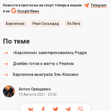
Новости и прогнозы на спорт теперь в нашем
Telegram
и на
Google News
Барселона
Реал Сосьедад
Ла Лига
По теме
«Барселона» заинтересовалась Родри
Довбик готов к матчу с Реалом
Барселона выиграла Эль-Класико
Антон Орищенко
13 Августа 2021 - 23:50