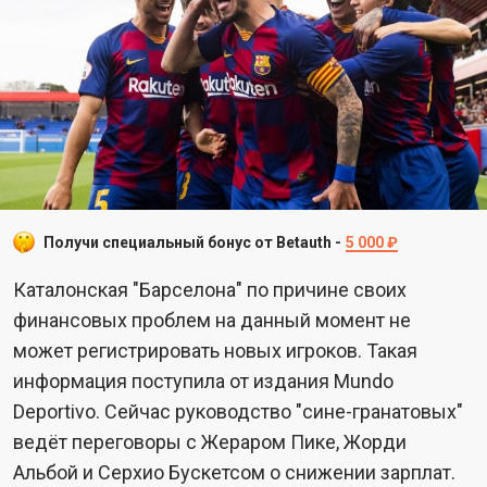
Получи специальный бонус от Betauth -
5 000 ₽
Каталонская "Барселона" по причине своих
финансовых проблем на данный момент не
может регистрировать новых игроков. Такая
информация поступила от издания Mundo
Deportivo. Сейчас руководство "сине-гранатовых"
ведёт переговоры с Жераром Пике, Жорди
Альбой и Серхио Бускетсом о снижении зарплат.