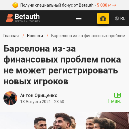
Получи специальный бонус от Betauth -
5 000 ₽
RU
Главная
Новости
Барселона из-за финансовых проблем п
Барселона из-за
финансовых проблем пока
не может регистрировать
новых игроков
Антон Орищенко
1 мин.
13 Августа 2021 - 23:50