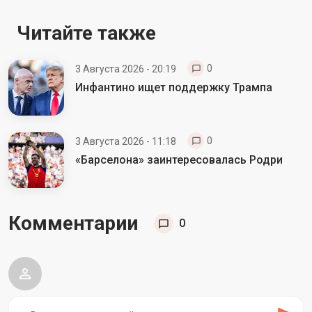
Читайте также
0
3 Августа 2026 - 20:19
Инфантино ищет поддержку Трампа
0
3 Августа 2026 - 11:18
«Барселона» заинтересовалась Родри
Комментарии
0