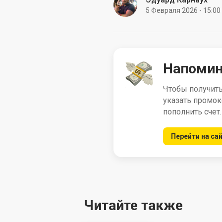
5 Февраля 2026 - 15:00
Напомин
Чтобы получить
указать промо
пополнить счет
Перейти на са
Читайте также