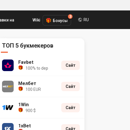
3
RU
авки на
Wiki
Бонусы
орт
ТОП 5 букмекеров
Favbet
Сайт
100% to dep
Мелбет
Сайт
100 EUR
1Win
Сайт
900 $
1xBet
Сайт