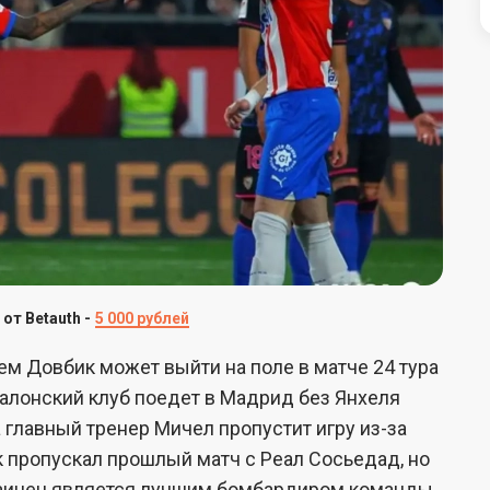
от Betauth -
5 000 рублей
 Довбик может выйти на поле в матче 24 тура
талонский клуб поедет в Мадрид без Янхеля
 главный тренер Мичел пропустит игру из-за
 пропускал прошлый матч с Реал Сосьедад, но
краинец является лучшим бомбардиром команды