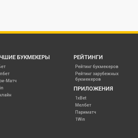
ЧШИЕ БУКМЕКЕРЫ
РЕЙТИНГИ
Бет
Рейтинг букмекеров
лбет
Рейтинг зарубежных
букмекеров
ри-Матч
in
ПРИЛОЖЕНИЯ
нлайн
1xBet
Мелбет
Париматч
1Win