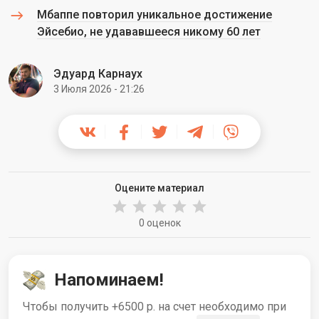
Мбаппе повторил уникальное достижение
Эйсебио, не удававшееся никому 60 лет
Эдуард Карнаух
3 Июля 2026 - 21:26
Оцените материал
0 оценок
Напоминаем!
Чтобы получить +6500 р. на счет необходимо при