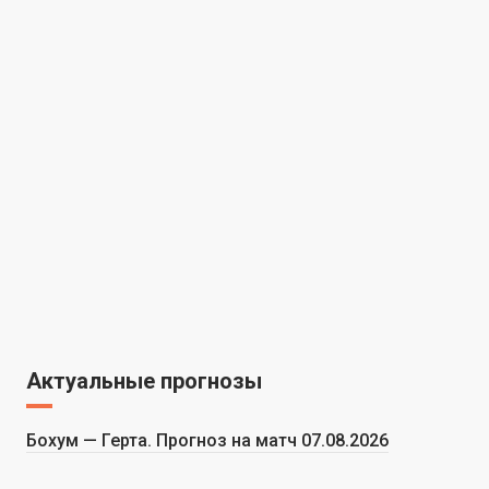
Актуальные прогнозы
Бохум — Герта. Прогноз на матч 07.08.2026