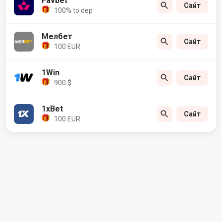
Favbet
Сайт
100% to dep
Мелбет
Сайт
100 EUR
1Win
Сайт
900 $
1xBet
Сайт
100 EUR