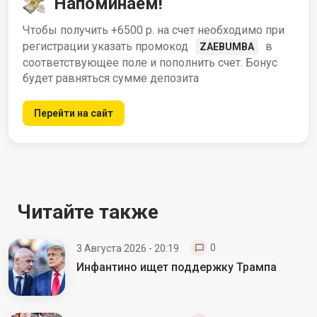
Напоминаем!
Чтобы получить +6500 р. на счет необходимо при
регистрации указать промокод
в
ZAEBUMBA
соответствующее поле и пополнить счет. Бонус
будет равняться сумме депозита
Перейти на сайт
Читайте также
0
3 Августа 2026 - 20:19
Инфантино ищет поддержку Трампа