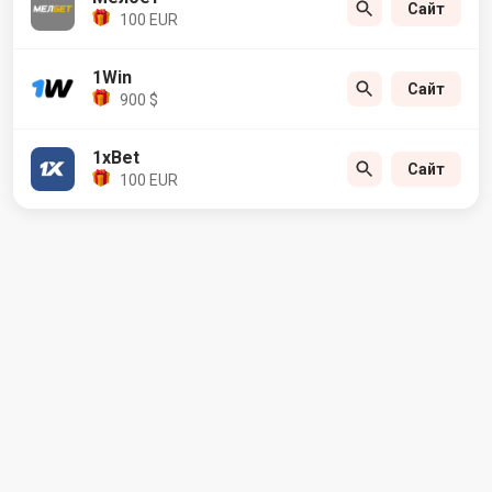
Сайт
100 EUR
1Win
Сайт
900 $
1xBet
Сайт
100 EUR