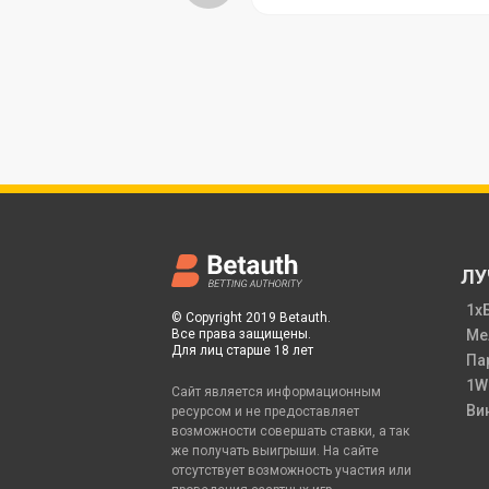
ЛУ
1х
© Copyright 2019 Betauth.
Все права защищены.
Ме
Для лиц старше 18 лет
Па
1W
Сайт является информационным
Ви
ресурсом и не предоставляет
возможности совершать ставки, а так
же получать выигрыши. На сайте
отсутствует возможность участия или