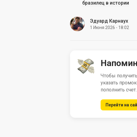
бразилец в истории
Эдуард Карнаух
1 Июня 2026 - 18:02
Напомин
Чтобы получить
указать промо
пополнить счет
Перейти на са