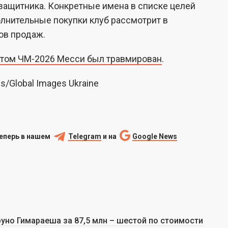
 защитника. Конкретные имена в списке целей
олнительные покупки клуб рассмотрит в
ов продаж.
ртом ЧМ-2026 Месси был травмирован
.
s/Global Images Ukraine
теперь в нашем
Telegram
и на
Google News
уно Гимараеша за 87,5 млн – шестой по стоимости