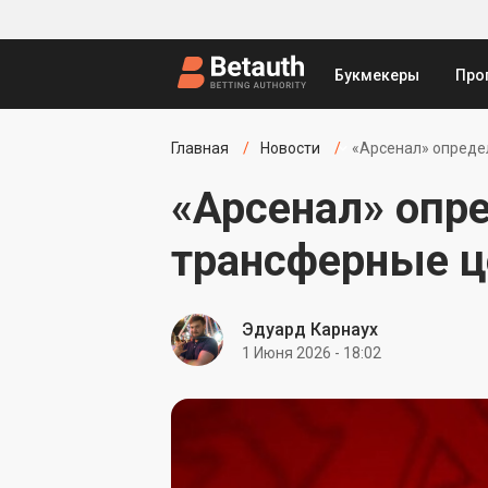
Букмекеры
Про
Топ Букмекеры
1xBet
Главная
Новости
«Арсенал» опреде
Мелбет
«Арсенал» опр
Париматч
трансферные ц
1Win
Букмекеры
Эдуард Карнаух
1 Июня 2026 - 18:02