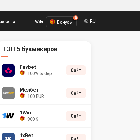
3
RU
авки на
Wiki
Бонусы
орт
ТОП 5 букмекеров
Favbet
Сайт
100% to dep
Мелбет
Сайт
100 EUR
1Win
Сайт
900 $
1xBet
Сайт