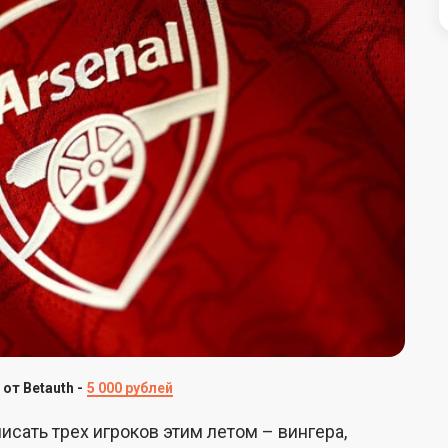
от Betauth -
5 000 рублей
исать трех игроков этим летом – вингера,