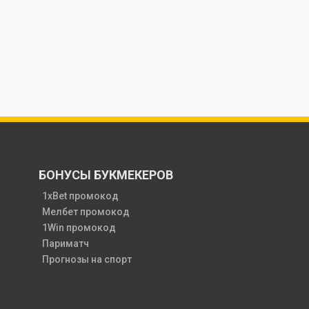
БОНУСЫ БУКМЕКЕРОВ
1xBet промокод
Мелбет промокод
1Win промокод
Париматч
Прогнозы на спорт