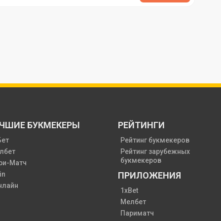
ЧШИЕ БУКМЕКЕРЫ
РЕЙТИНГИ
Бет
Рейтинг букмекеров
лбет
Рейтинг зарубежных
букмекеров
ри-Матч
in
ПРИЛОЖЕНИЯ
нлайн
1xBet
Мелбет
Париматч