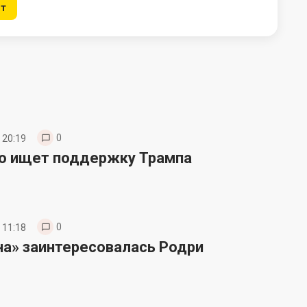
йт
0
 20:19
о ищет поддержку Трампа
0
 11:18
а» заинтересовалась Родри