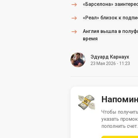
«Барселона» заинтере
«Реал» близок к подпи
Англия вышла в полуф
время
Эдуард Карнаух
23 Мая 2026 - 11:23
Напомин
Чтобы получить
указать промо
пополнить счет