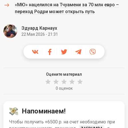
«МЮ» нацелился на Тчуамени за 70 млн евро –
переход Родри может открыть путь
Эдуард Карнаух
22 Мая 2026 - 21:31
Оцените материал
0 оценок
Напоминаем!
Чтобы получить +6500 р. на счет необходимо при