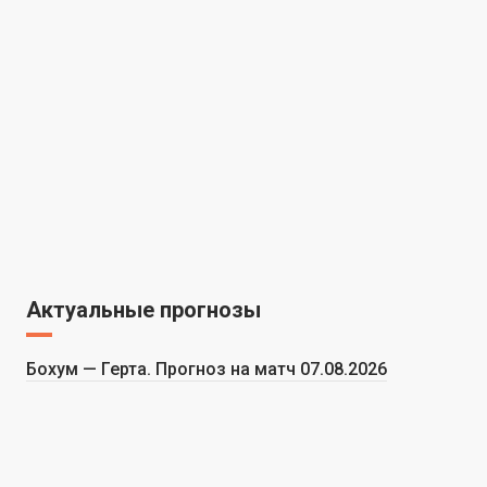
Актуальные прогнозы
Бохум — Герта. Прогноз на матч 07.08.2026