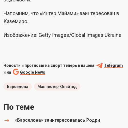
Напомним, что «Интер Майами» заинтересован в
Каземиро.
Изображение: Getty Images/Global Images Ukraine
Новости и прогнозы на спорт теперь в нашем
Telegram
и на
Google News
Барселона
Манчестер Юнайтед
По теме
«Барселона» заинтересовалась Родри