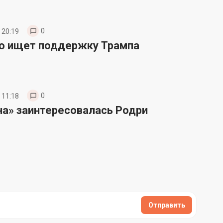
0
 20:19
о ищет поддержку Трампа
0
 11:18
а» заинтересовалась Родри
Отправить