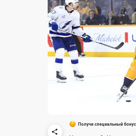
Получи специальный бонус 