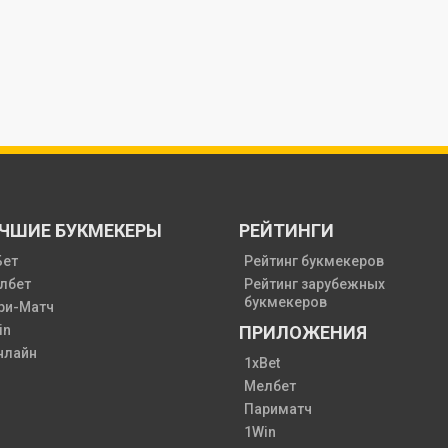
ЧШИЕ БУКМЕКЕРЫ
РЕЙТИНГИ
Бет
Рейтинг букмекеров
лбет
Рейтинг зарубежных
букмекеров
ри-Матч
in
ПРИЛОЖЕНИЯ
нлайн
1xBet
Мелбет
Париматч
1Win