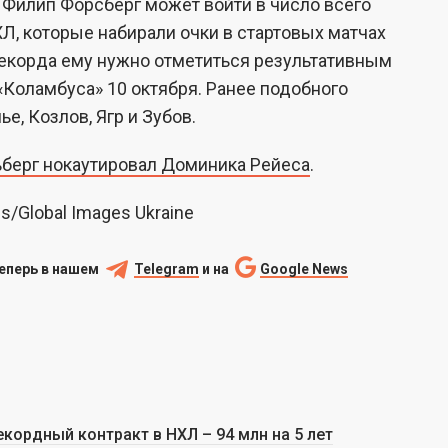
илип Форсберг может войти в число всего
ХЛ, которые набирали очки в стартовых матчах
рекорда ему нужно отметиться результативным
«Коламбуса» 10 октября. Ранее подобного
е, Козлов, Ягр и Зубов.
ьберг нокаутировал Доминика Рейеса
.
s/Global Images Ukraine
теперь в нашем
Telegram
и на
Google News
кордный контракт в НХЛ – 94 млн на 5 лет