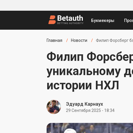
Букмекеры
Про
Топ Букмекеры
1xBet
Главная
Новости
Филип Форсберг б
Мелбет
Филип Форсбер
Париматч
уникальному 
1Win
истории НХЛ
Букмекеры
Эдуард Карнаух
29 Сентября 2025 - 18:34