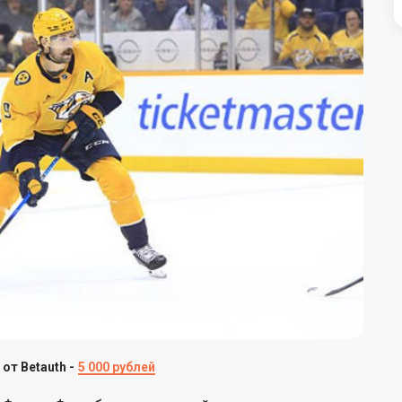
от Betauth -
5 000 рублей