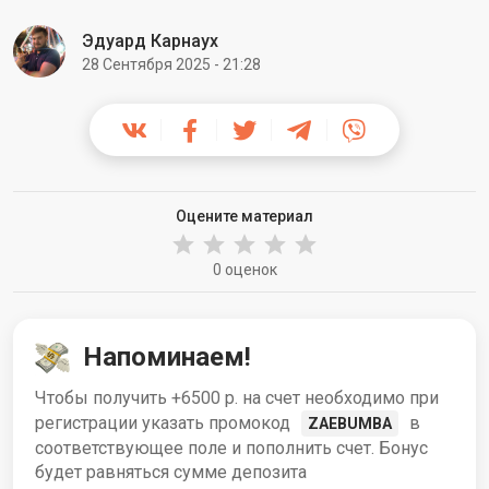
Эдуард Карнаух
28 Сентября 2025 - 21:28
Оцените материал
0 оценок
Напоминаем!
Чтобы получить +6500 р. на счет необходимо при
регистрации указать промокод
в
ZAEBUMBA
соответствующее поле и пополнить счет. Бонус
будет равняться сумме депозита