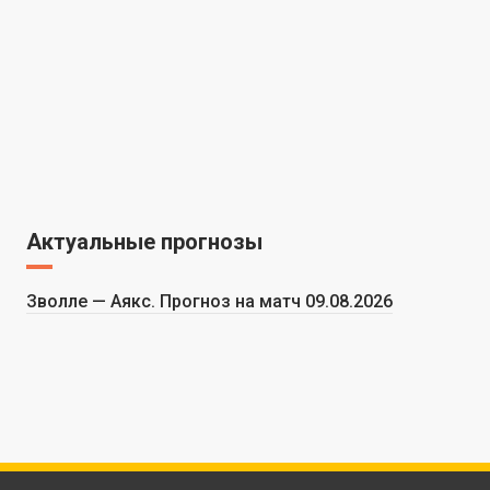
Актуальные прогнозы
Зволле — Аякс. Прогноз на матч 09.08.2026