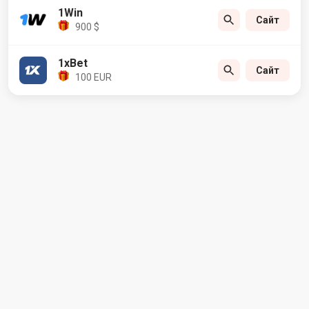
1Win
Сайт
900 $
1xBet
Сайт
100 EUR