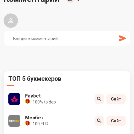
ТОП 5 букмекеров
Favbet
Сайт
100% to dep
Мелбет
Сайт
100 EUR