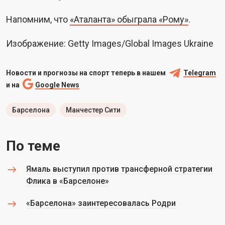
Напомним, что
«Аталанта» обыграла «Рому»
.
Изображение: Getty Images/Global Images Ukraine
Новости и прогнозы на спорт теперь в нашем
Telegram
и на
Google News
Барселона
Манчестер Сити
По теме
Ямаль выступил против трансферной стратегии
Флика в «Барселоне»
«Барселона» заинтересовалась Родри