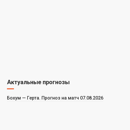
Актуальные прогнозы
Бохум — Герта. Прогноз на матч 07.08.2026