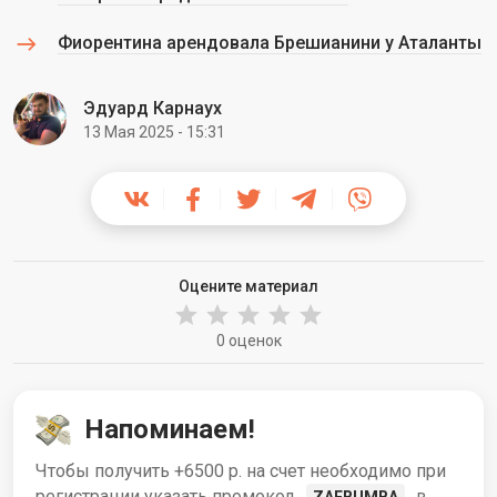
Фиорентина арендовала Брешианини у Аталанты
Эдуард Карнаух
13 Мая 2025 - 15:31
Оцените материал
0 оценок
Напоминаем!
Чтобы получить +6500 р. на счет необходимо при
регистрации указать промокод
в