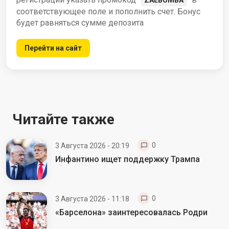
ZAEBUMBA
соответствующее поле и пополнить счет. Бонус
будет равняться сумме депозита
Перейти на сайт
Читайте также
0
3 Августа 2026 - 20:19
Инфантино ищет поддержку Трампа
0
3 Августа 2026 - 11:18
«Барселона» заинтересовалась Родри