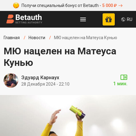
Получи специальный бонус от Betauth -
5 000 ₽
RU
Главная
Новости
МЮ нацелен на Матеуса Кунью
МЮ нацелен на Матеуса
Кунью
Эдуард Карнаух
1 мин.
28 Декабря 2024 - 22:10