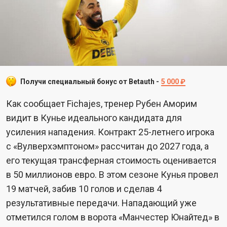
Получи специальный бонус от Betauth -
5 000 ₽
Как сообщает Fichajes, тренер Рубен Аморим
видит в Кунье идеального кандидата для
усиления нападения. Контракт 25-летнего игрока
с «Вулверхэмптоном» рассчитан до 2027 года, а
его текущая трансферная стоимость оценивается
в 50 миллионов евро. В этом сезоне Кунья провел
19 матчей, забив 10 голов и сделав 4
результативные передачи. Нападающий уже
отметился голом в ворота «Манчестер Юнайтед» в