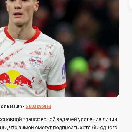
от Betauth -
5 000 рублей
 основной трансферной задачей усиление линии
ены, что зимой смогут подписать хотя бы одного