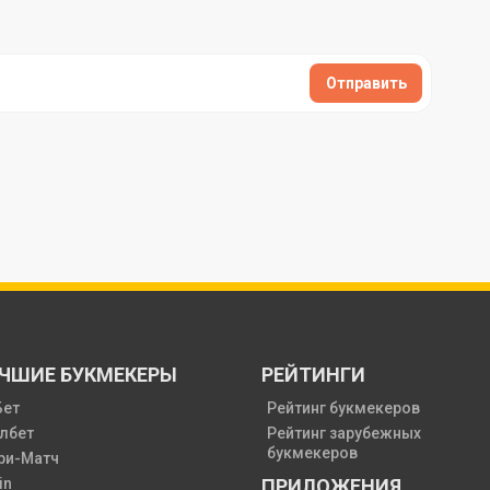
Отправить
ЧШИЕ БУКМЕКЕРЫ
РЕЙТИНГИ
Бет
Рейтинг букмекеров
лбет
Рейтинг зарубежных
букмекеров
ри-Матч
in
ПРИЛОЖЕНИЯ