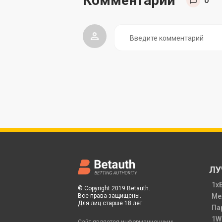
Комментарии
0
ЛУ
1х
© Copyright 2019 Betauth.
Все права защищены.
Ме
Для лиц старше 18 лет
Па
1W