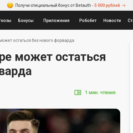
Получи специальный бонус от Betauth -
5 000 рублей
гнозы
Бонусы
Приложения
Робобет
Новости
Ст
1xBet
Мелбет
сп
может остаться без нового форварда
Мелбет
1xBet
аре может остаться
Париматч
Париматч
рварда
Лига Ставок
1Win
1Win
Винлайн
1 мин. чтения