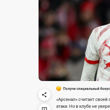
Получи специальный бонус 
«Арсенал» считает своей
атаки. Но в клубе не увер
0