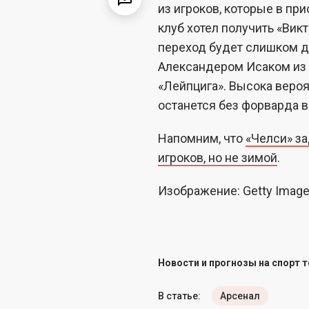
из игроков, которые в пр
клуб хотел получить «Вик
переход будет слишком д
Александером Исаком из
«Лейпцига». Высока вероя
останется без форварда в
Напомним, что
«Челси» з
игроков, но не зимой
.
Изображение: Getty Image
Новости и прогнозы на спорт 
В статье:
Арсенал