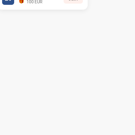
100 EUR