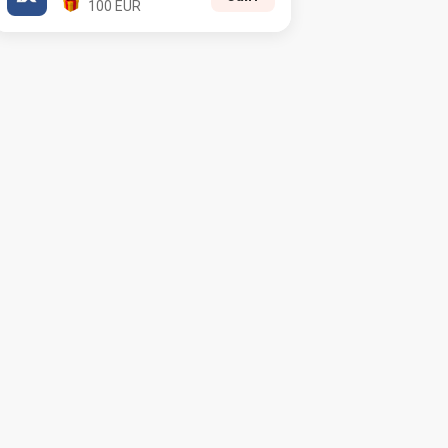
100 EUR