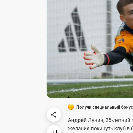
Получи специальный бонус 
Андрей Лунин, 25-летний 
желание покинуть клуб в
0