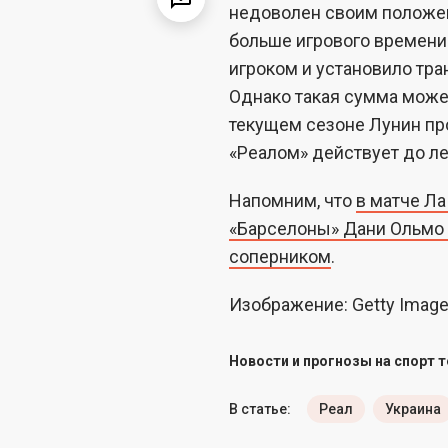
недоволен своим положен
больше игрового времени.
игроком и установило тр
Однако такая сумма может
текущем сезоне Лунин пров
«Реалом» действует до ле
Напомним, что
в матче Ла
«Барселоны» Дани Ольмо 
соперником
.
Изображение: Getty Image
Новости и прогнозы на спорт 
В статье:
Реал
Украина