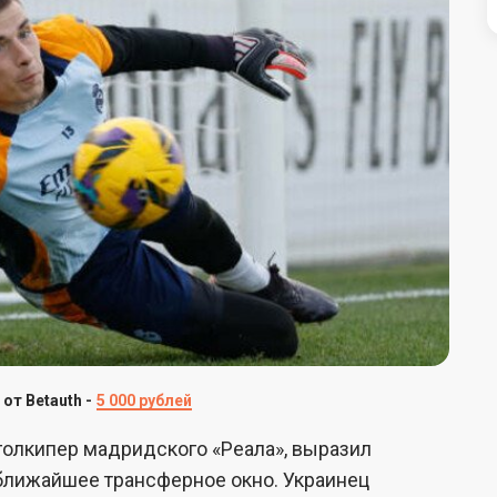
от Betauth -
5 000 рублей
голкипер мадридского «Реала», выразил
 ближайшее трансферное окно. Украинец