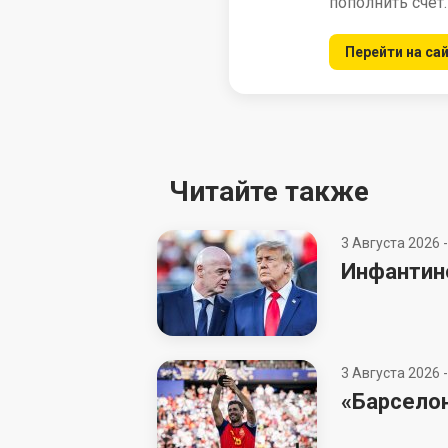
пополнить счет
Перейти на са
Читайте также
3 Августа 2026 -
Инфантин
3 Августа 2026 -
«Барселон