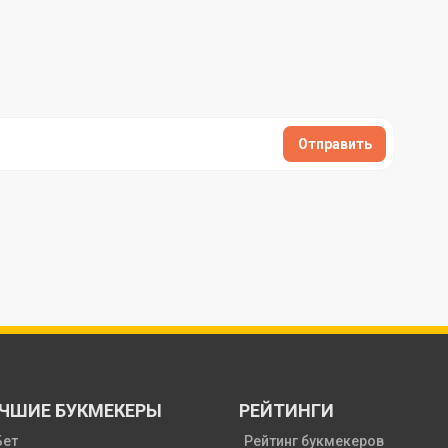
Отправить
ЧШИЕ БУКМЕКЕРЫ
РЕЙТИНГИ
Бет
Рейтинг букмекеров