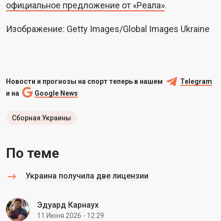
официальное предложение от «Реала»
.
Изображение: Getty Images/Global Images Ukraine
Новости и прогнозы на спорт теперь в нашем
Telegram
и на
Google News
Сборная Украины
По теме
Украина получила две лицензии
Эдуард Карнаух
11 Июня 2026 - 12:29