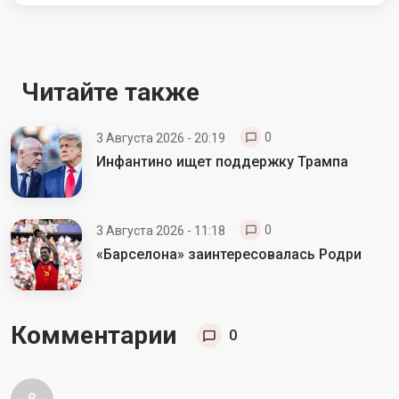
Читайте также
0
3 Августа 2026 - 20:19
Инфантино ищет поддержку Трампа
0
3 Августа 2026 - 11:18
«Барселона» заинтересовалась Родри
Комментарии
0