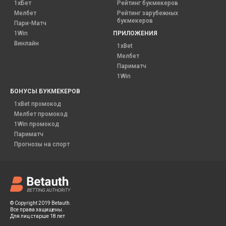
1хБет
Рейтинг букмекеров
Мелбет
Рейтинг зарубежных
букмекеров
Пари-Матч
1Win
ПРИЛОЖЕНИЯ
Винлайн
1xBet
Мелбет
Париматч
1Win
БОНУСЫ БУКМЕКЕРОВ
1xBet промокод
Мелбет промокод
1Win промокод
Париматч
Прогнозы на спорт
© Copyright 2019 Betauth.
Все права защищены.
Для лиц старше 18 лет