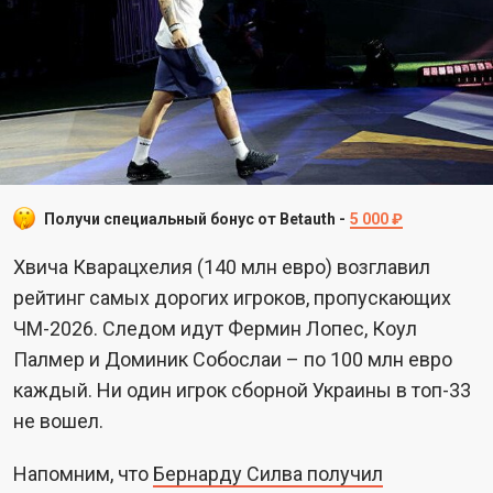
Получи специальный бонус от Betauth -
5 000 ₽
Хвича Кварацхелия (140 млн евро) возглавил
рейтинг самых дорогих игроков, пропускающих
ЧМ-2026. Следом идут Фермин Лопес, Коул
Палмер и Доминик Собослаи – по 100 млн евро
каждый. Ни один игрок сборной Украины в топ-33
не вошел.
Напомним, что
Бернарду Силва получил