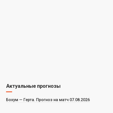
Актуальные прогнозы
Бохум — Герта. Прогноз на матч 07.08.2026