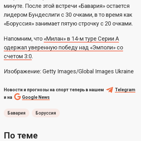
минуте. После этой встречи «Бавария» остается
лидером Бундеслиги с 30 очками, в то время как
«Боруссия» занимает пятую строчку с 20 очками.
Напомним, что
«Милан» в 14-м туре Серии А
одержал уверенную победу над «Эмполи» со
счетом 3:0
.
Изображение: Getty Images/Global Images Ukraine
Новости и прогнозы на спорт теперь в нашем
Telegram
и на
Google News
Бавария
Боруссия
По теме