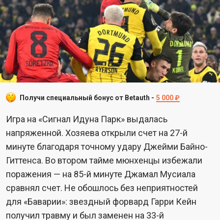
Получи специальный бонус от Betauth -
5 000 ₽
Игра на «Сигнал Идуна Парк» выдалась
напряженной. Хозяева открыли счет на 27-й
минуте благодаря точному удару Джейми Байно-
Гиттенса. Во втором тайме мюнхенцы избежали
поражения — на 85-й минуте Джамал Мусиала
сравнял счет. Не обошлось без неприятностей
для «Баварии»: звездный форвард Гарри Кейн
получил травму и был заменен на 33-й