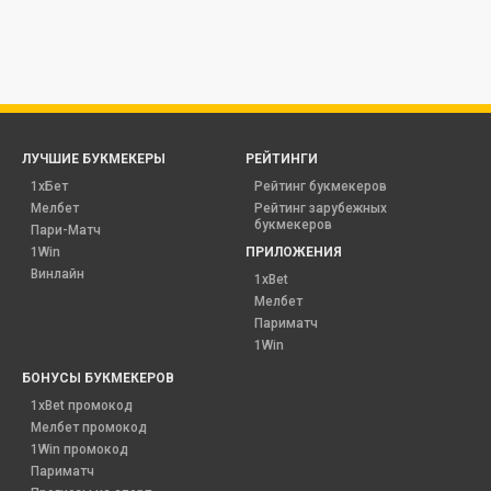
ЛУЧШИЕ БУКМЕКЕРЫ
РЕЙТИНГИ
1хБет
Рейтинг букмекеров
Мелбет
Рейтинг зарубежных
букмекеров
Пари-Матч
1Win
ПРИЛОЖЕНИЯ
Винлайн
1xBet
Мелбет
Париматч
1Win
БОНУСЫ БУКМЕКЕРОВ
1xBet промокод
Мелбет промокод
1Win промокод
Париматч