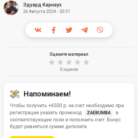
Эдуард Карнаух
26 Августа 2024 - 20:51
Оцените материал
0 оценок
Напоминаем!
Чтобы получить +6500 р. на счет необходимо при
регистрации указать промокод
в
ZAEBUMBA
соответствующее поле и пополнить счет. Бонус
будет равняться сумме депозита