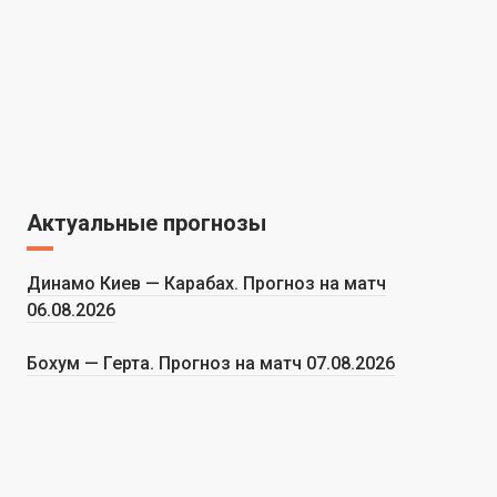
Актуальные прогнозы
Динамо Киев — Карабах. Прогноз на матч
06.08.2026
Бохум — Герта. Прогноз на матч 07.08.2026