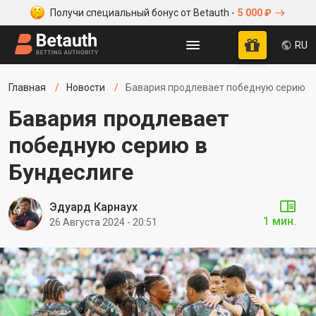
Получи специальный бонус от Betauth -
5 000 ₽
RU
Главная
Новости
Бавария продлевает победную серию в
Бавария продлевает
победную серию в
Бундеслиге
Эдуард Карнаух
1 мин.
26 Августа 2024 - 20:51