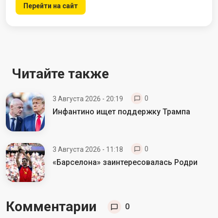
Перейти на сайт
Читайте также
0
3 Августа 2026 - 20:19
Инфантино ищет поддержку Трампа
0
3 Августа 2026 - 11:18
«Барселона» заинтересовалась Родри
Комментарии
0