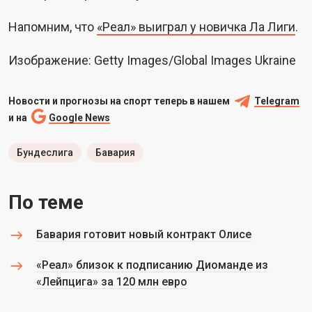
Напомним, что
«Реал» выиграл у новичка Ла Лиги
.
Изображение: Getty Images/Global Images Ukraine
Новости и прогнозы на спорт теперь в нашем
Telegram
и на
Google News
Бундеслига
Бавария
По теме
Бавария готовит новый контракт Олисе
«Реал» близок к подписанию Диоманде из
«Лейпцига» за 120 млн евро