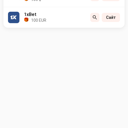
1xBet
Сайт
100 EUR