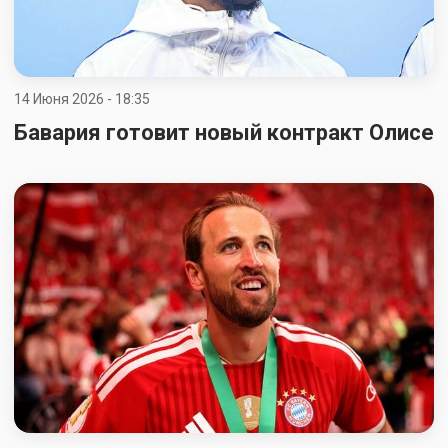
14 Июня 2026 - 18:35
Бавария готовит новый контракт Олисе