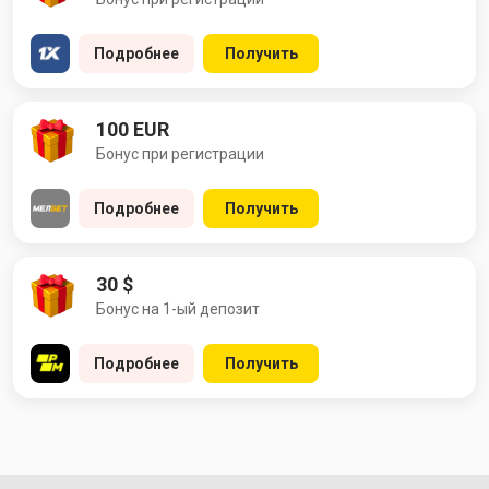
Подробнее
Получить
100 EUR
Бонус при регистрации
Подробнее
Получить
30 $
Бонус на 1-ый депозит
Подробнее
Получить