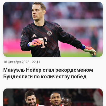
18 Октября 2025 - 22:11
Мануэль Нойер стал рекордсменом
Бундеслиги по количеству побед