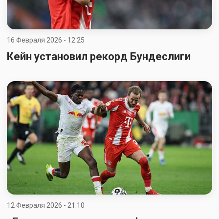
16 Февраля 2026 - 12:25
Кейн установил рекорд Бундеслиги
12 Февраля 2026 - 21:10