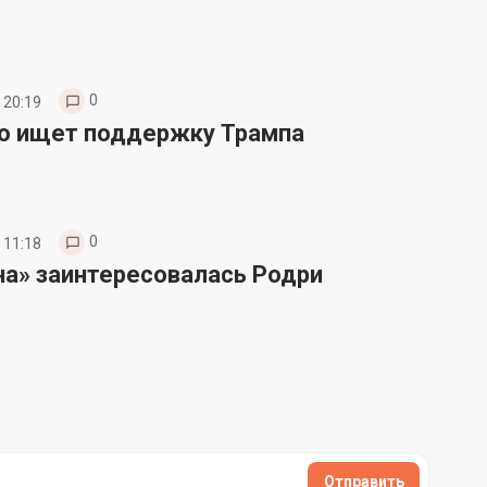
0
 20:19
о ищет поддержку Трампа
0
 11:18
а» заинтересовалась Родри
Отправить