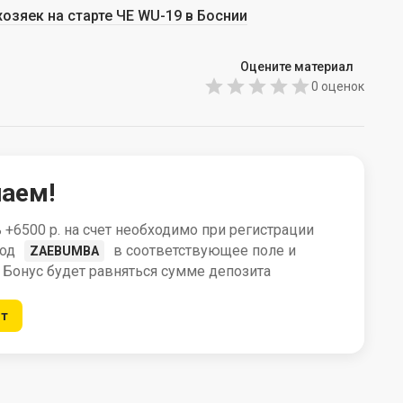
озяек на старте ЧЕ WU-19 в Боснии
Оцените материал
0 оценок
аем!
 +6500 р. на счет необходимо при регистрации
код
в соответствующее поле и
ZAEBUMBA
. Бонус будет равняться сумме депозита
йт