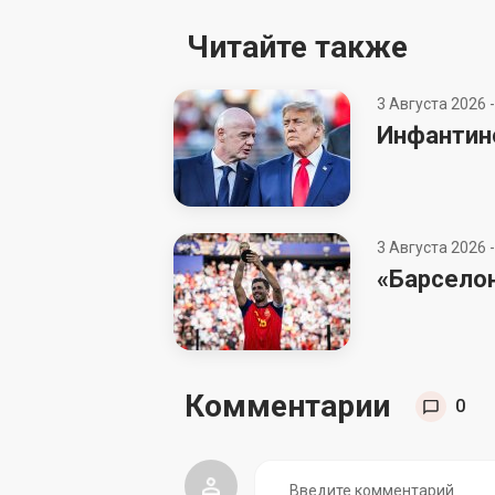
Читайте также
3 Августа 2026 -
Инфантин
3 Августа 2026 -
«Барселон
Комментарии
0