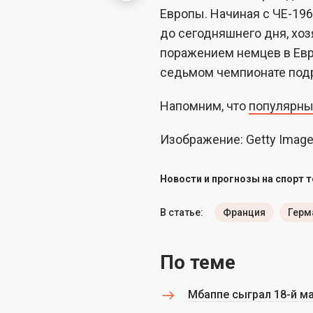
Европы. Начиная с ЧЕ-1960
до сегодняшнего дня, хоз
поражением немцев в Евро
седьмом чемпионате подр
Напомним, что
популярны
Изображение: Getty Image
Новости и прогнозы на спорт 
В статье:
Франция
Герм
По теме
Мбаппе сыграл 18-й ма