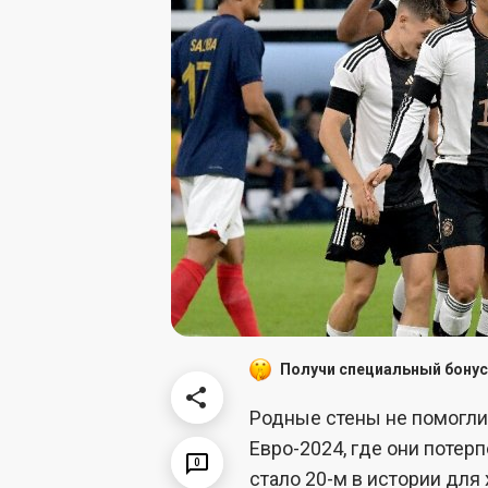
Получи специальный бонус 
Родные стены не помогли
Евро-2024, где они потер
0
стало 20-м в истории дл