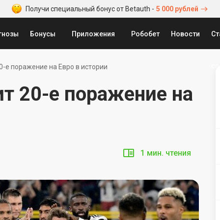
Получи специальный бонус от Betauth -
5 000 рублей
гнозы
Бонусы
Приложения
Робобет
Новости
Ст
1xBet
Мелбет
сп
0-е поражение на Евро в истории
Мелбет
1xBet
т 20-е поражение на
Париматч
Париматч
Лига Ставок
1Win
1Win
Винлайн
1 мин. чтения