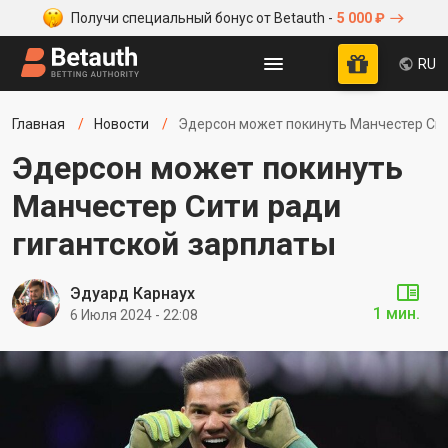
Получи специальный бонус от Betauth -
5 000 ₽
RU
Главная
Новости
Эдерсон может покинуть Манчестер Сит
Эдерсон может покинуть
Манчестер Сити ради
гигантской зарплаты
Эдуард Карнаух
1 мин.
6 Июля 2024 - 22:08