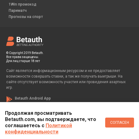
1Win промокод
Париматч
Прогнозы на спорт
© Copyright 2019 Betauth.
Все права защищены.
Для лиц старше 18 лет
Сайт является информационным ресурсом и не предоставляет
возможности совершать ставки, а так же получать выигрыши. На
сайте отсутствует возможность участия или проведения азартных
игр.
Betauth Android App
Продолжая просматривать
Betauth.com, вы подтверждаете, что
Если вы заметили у себя признаки зависимости от азартных игр, вы
СОГЛАСЕН
всегда можете обратиться за помощью к специалисту:
соглашаетесь c
Политикой
конфиденциальности