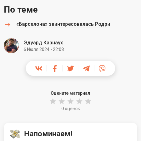
По теме
«Барселона» заинтересовалась Родри
Эдуард Карнаух
6 Июля 2024 - 22:08
Оцените материал
0 оценок
Напоминаем!