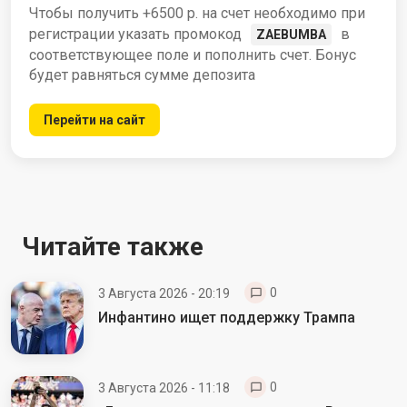
Чтобы получить +6500 р. на счет необходимо при
регистрации указать промокод
в
ZAEBUMBA
соответствующее поле и пополнить счет. Бонус
будет равняться сумме депозита
Перейти на сайт
Читайте также
0
3 Августа 2026 - 20:19
Инфантино ищет поддержку Трампа
0
3 Августа 2026 - 11:18