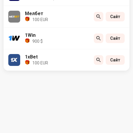
Мелбет
Сайт
100 EUR
1Win
Сайт
900 $
1xBet
Сайт
100 EUR