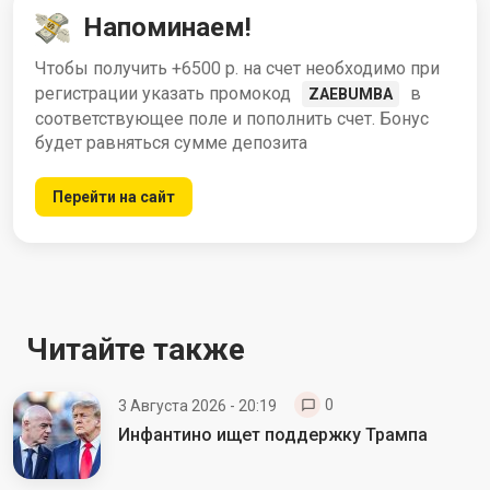
Напоминаем!
Чтобы получить +6500 р. на счет необходимо при
регистрации указать промокод
в
ZAEBUMBA
соответствующее поле и пополнить счет. Бонус
будет равняться сумме депозита
Перейти на сайт
Читайте также
0
3 Августа 2026 - 20:19
Инфантино ищет поддержку Трампа