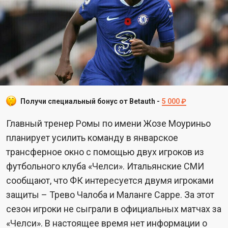
Получи специальный бонус от Betauth -
5 000 ₽
Главный тренер Ромы по имени Жозе Моуриньо
планирует усилить команду в январское
трансферное окно с помощью двух игроков из
футбольного клуба «Челси». Итальянские СМИ
сообщают, что ФК интересуется двумя игроками
защиты – Трево Чалоба и Маланге Сарре. За этот
сезон игроки не сыграли в официальных матчах за
«Челси». В настоящее время нет информации о