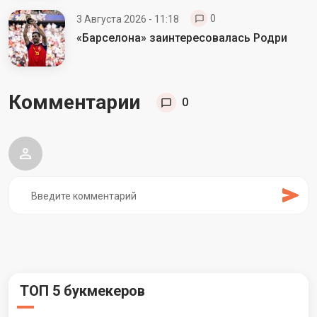
0
3 Августа 2026 - 11:18
«Барселона» заинтересовалась Родри
Комментарии
0
ТОП 5 букмекеров