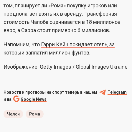
том, планирует ли «Рома» покупку игроков или
предполагает взять их в аренду. Трансферная
стоимость Чалоба оценивается в 18 миллионов
евро, а Сарра стоит примерно 6 миллионов.
Напомним, что
Гарри Кейн покидает отель, за
который заплатил миллион фунтов
.
Изображение: Getty Images / Global Images Ukraine
Новости и прогнозы на спорт теперь в нашем
Telegram
и на
Google News
Челси
Рома