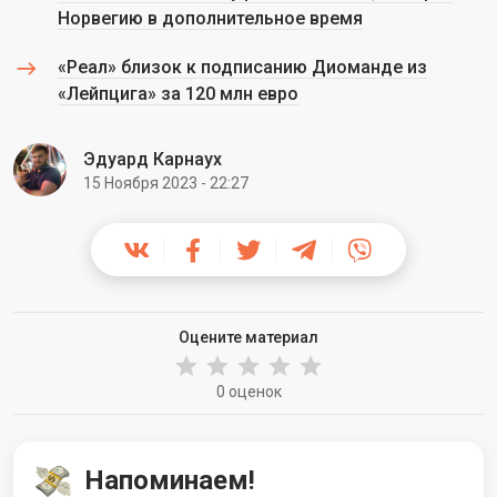
Норвегию в дополнительное время
«Реал» близок к подписанию Диоманде из
«Лейпцига» за 120 млн евро
Эдуард Карнаух
15 Ноября 2023 - 22:27
Оцените материал
0 оценок
Напоминаем!