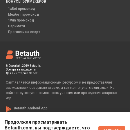
БОНУСЫ БУКМЕКЕРОВ
1xBet промокод
Мелбет промокод
1Win промокод
Париматч
Прогнозы на спорт
© Copyright 2019 Betauth.
Все права защищены.
Для лиц старше 18 лет
Сайт является информационным ресурсом и не предоставляет
возможности совершать ставки, а так же получать выигрыши. На
сайте отсутствует возможность участия или проведения азартных
игр.
Betauth Android App
Продолжая просматривать
Betauth.com, вы подтверждаете, что
Если вы заметили у себя признаки зависимости от азартных игр, вы