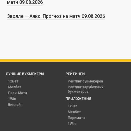
матч 09.08.2026
Зволле — Аякс. Прогноз на матч 09.08.2026
ЛУЧШИЕ БУКМЕКЕРЫ
РЕЙТИНГИ
1хБет
Рейтинг букмекеров
Мелбет
Рейтинг зарубежных
букмекеров
Пари-Матч
1Win
ПРИЛОЖЕНИЯ
Винлайн
1xBet
Мелбет
Париматч
1Win