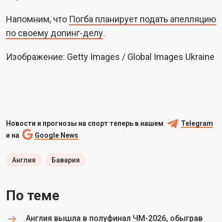
Напомним, что
Погба планирует подать апелляцию
по своему допинг-делу
.
Изображение: Getty Images / Global Images Ukraine
Новости и прогнозы на спорт теперь в нашем
Telegram
и на
Google News
Англия
Бавария
По теме
Англия вышла в полуфинал ЧМ-2026, обыграв