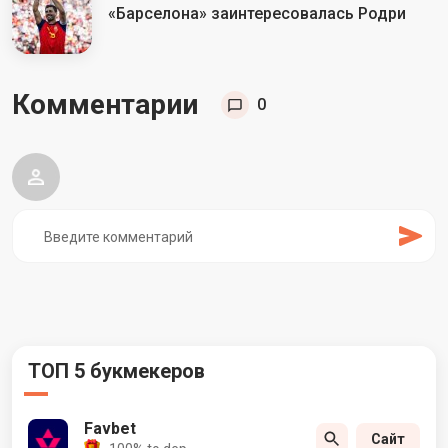
«Барселона» заинтересовалась Родри
Комментарии
0
ТОП 5 букмекеров
Favbet
Сайт