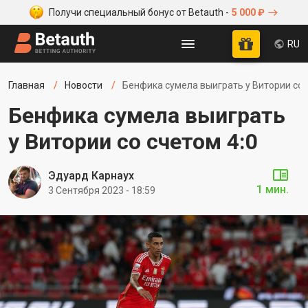
Получи специальный бонус от Betauth -
5 000 ₽
RU
Главная
Новости
Бенфика сумела выиграть у Витории со 
Бенфика сумела выиграть
у Витории со счетом 4:0
Эдуард Карнаух
1 мин.
3 Сентября 2023 - 18:59