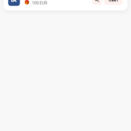
Сайт
100 EUR