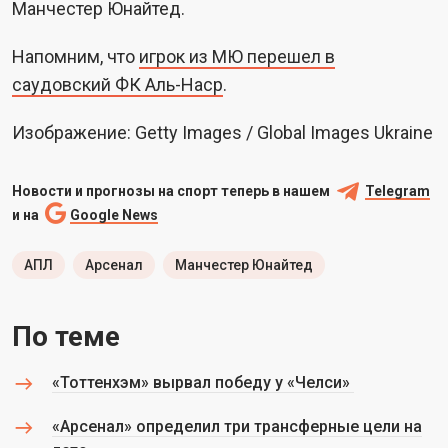
Манчестер Юнайтед.
Напомним, что
игрок из МЮ перешел в
саудовский ФК Аль-Наср
.
Изображение: Getty Images / Global Images Ukraine
Новости и прогнозы на спорт теперь в нашем
Telegram
и на
Google News
АПЛ
Арсенал
Манчестер Юнайтед
По теме
«Тоттенхэм» вырвал победу у «Челси»
«Арсенал» определил три трансферные цели на