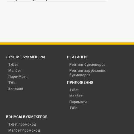
ЛУЧШИЕ БУКМЕКЕРЫ
РЕЙТИНГИ
1хБет
Рейтинг букмекеров
Мелбет
Рейтинг зарубежных
букмекеров
Пари-Матч
1Win
ПРИЛОЖЕНИЯ
Винлайн
1xBet
Мелбет
Париматч
1Win
БОНУСЫ БУКМЕКЕРОВ
1xBet промокод
Мелбет промокод