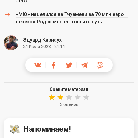
лето
«МЮ» нацелился на Тчуамени за 70 млн евро –
переход Родри может открыть путь
Эдуард Карнаух
24 Июля 2023 - 21:14
Оцените материал
3 оценок
Напоминаем!