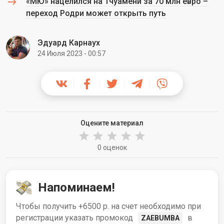
«МЮ» нацелился на Тчуамени за 70 млн евро –
переход Родри может открыть путь
Эдуард Карнаух
24 Июля 2023 - 00:57
Оцените материал
0 оценок
Напоминаем!
Чтобы получить +6500 р. на счет необходимо при
регистрации указать промокод
в
ZAEBUMBA