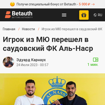
Получи специальный бонус от Betauth -
5 000 ₽
RU
Главная
Новости
Игрок из МЮ перешел в саудовский ФК 
Игрок из МЮ перешел в
саудовский ФК Аль-Наср
Эдуард Карнаух
1 мин.
24 Июля 2023 - 00:57