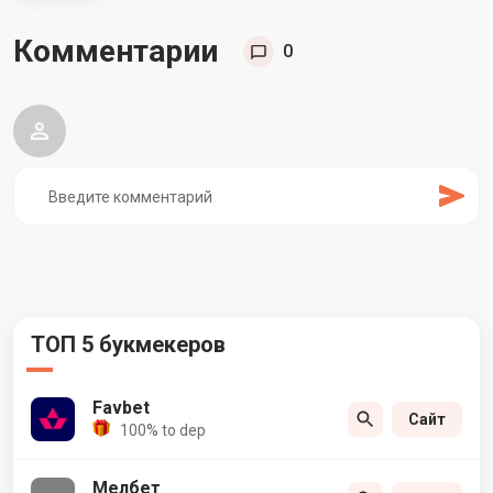
Комментарии
0
ТОП 5 букмекеров
Favbet
Сайт
100% to dep
Мелбет