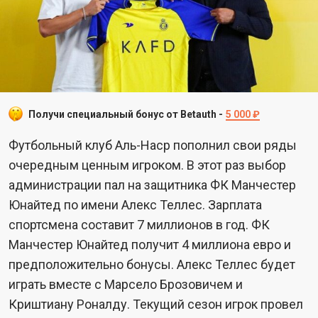
Получи специальный бонус от Betauth -
5 000 ₽
Футбольный клуб Аль-Наср пополнил свои ряды
очередным ценным игроком. В этот раз выбор
администрации пал на защитника ФК Манчестер
Юнайтед по имени Алекс Теллес. Зарплата
спортсмена составит 7 миллионов в год. ФК
Манчестер Юнайтед получит 4 миллиона евро и
предположительно бонусы. Алекс Теллес будет
играть вместе с Марсело Брозовичем и
Криштиану Роналду. Текущий сезон игрок провел