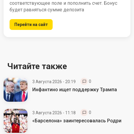
соответствующее поле и пополнить счет. Бонус
будет равняться сумме депозита
Перейти на сайт
Читайте также
0
3 Августа 2026 - 20:19
Инфантино ищет поддержку Трампа
0
3 Августа 2026 - 11:18
«Барселона» заинтересовалась Родри