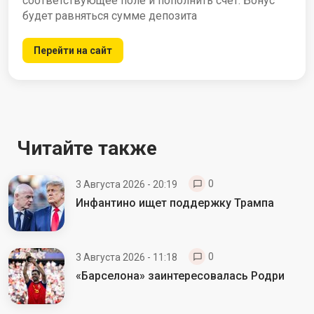
соответствующее поле и пополнить счет. Бонус
будет равняться сумме депозита
Перейти на сайт
Читайте также
0
3 Августа 2026 - 20:19
Инфантино ищет поддержку Трампа
0
3 Августа 2026 - 11:18
«Барселона» заинтересовалась Родри