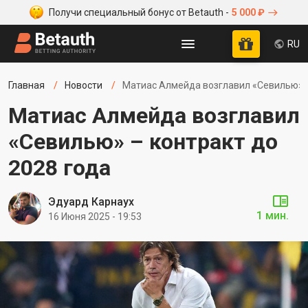
Получи специальный бонус от Betauth -
5 000 ₽
RU
Главная
Новости
Матиас Алмейда возглавил «Севилью» –
Матиас Алмейда возглавил
«Севилью» – контракт до
2028 года
Эдуард Карнаух
1 мин.
16 Июня 2025 - 19:53