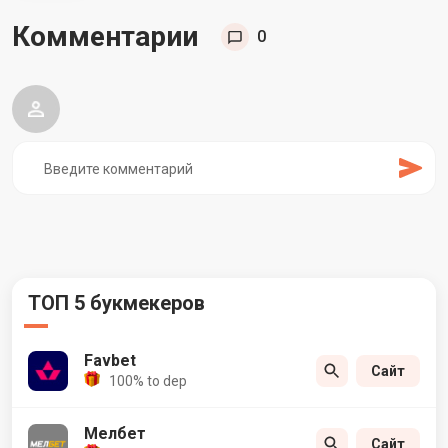
Комментарии
0
ТОП 5 букмекеров
Favbet
Сайт
100% to dep
Мелбет
Сайт