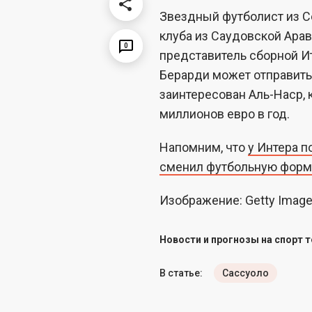
Звездный футболист из С
клуба из Саудовской Ара
0
представитель сборной И
Берарди может отправитьс
заинтересован Аль-Наср, 
миллионов евро в год.
Напомним, что
у Интера п
сменил футбольную форм
Изображение: Getty Images
Новости и прогнозы на спорт 
В статье:
Сассуоло