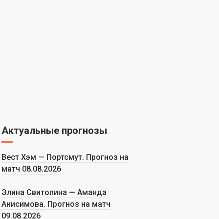
Актуальные прогнозы
Вест Хэм — Портсмут. Прогноз на
матч 08.08.2026
Элина Свитолина — Аманда
Анисимова. Прогноз на матч
09.08.2026