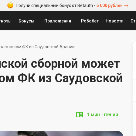
Получи специальный бонус от Betauth -
5 000 рублей
гнозы
Бонусы
Приложения
Робобет
Новости
Ст
1xBet
Мелбет
сп
Мелбет
1xBet
участником ФК из Саудовской Аравии
Париматч
Париматч
нской сборной может
Лига Ставок
1Win
ком ФК из Саудовской
1Win
Винлайн
1 мин. чтения