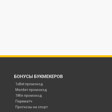
БОНУСЫ БУКМЕКЕРОВ
1xBet промокод
Мелбет промокод
1Win промокод
Париматч
Прогнозы на спорт