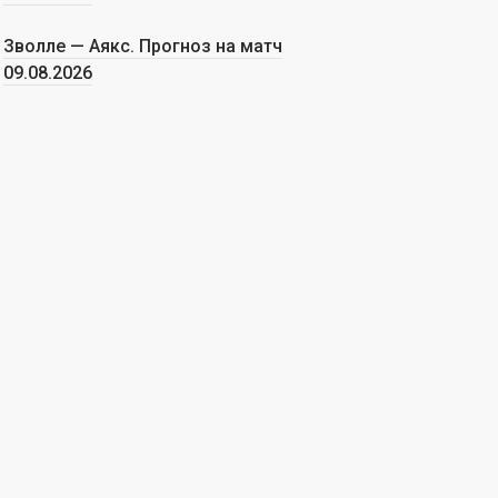
Зволле — Аякс. Прогноз на матч
09.08.2026