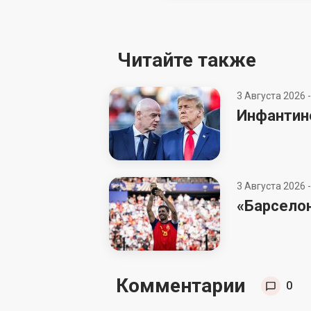
Читайте также
3 Августа 2026 -
Инфантин
3 Августа 2026 -
«Барселон
Комментарии
0