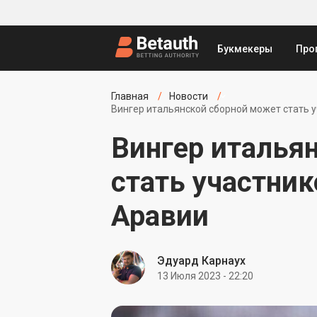
Букмекеры
Про
Топ Букмекеры
1xBet
Главная
Новости
Вингер итальянской сборной может стать 
Мелбет
Вингер италья
Париматч
стать участни
1Win
Букмекеры
Аравии
Эдуард Карнаух
13 Июля 2023 - 22:20