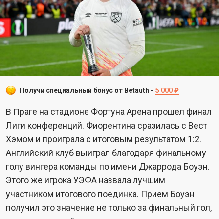
Получи специальный бонус от Betauth -
5 000 ₽
В Праге на стадионе Фортуна Арена прошел финал
Лиги конференций. Фиорентина сразилась с Вест
Хэмом и проиграла с итоговым результатом 1:2.
Английский клуб выиграл благодаря финальному
голу вингера команды по имени Джаррода Боуэн.
Этого же игрока УЭФА назвала лучшим
участником итогового поединка. Прием Боуэн
получил это значение не только за финальный гол,