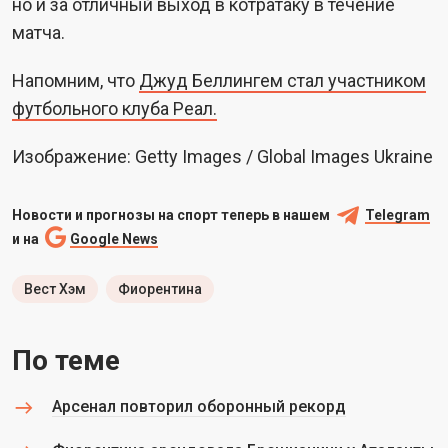
но и за отличный выход в котратаку в течение
матча.
Напомним, что
Джуд Беллингем стал участником
футбольного клуба Реал.
Изображение: Getty Images / Global Images Ukraine
Новости и прогнозы на спорт теперь в нашем
Telegram
и на
Google News
Вест Хэм
Фиорентина
По теме
Арсенал повторил оборонный рекорд