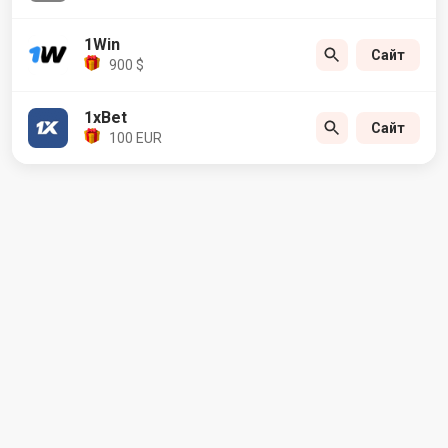
1Win
Сайт
900 $
1xBet
Сайт
100 EUR