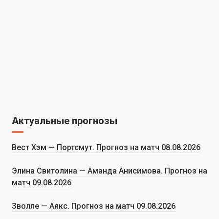
Актуальные прогнозы
Вест Хэм — Портсмут. Прогноз на матч 08.08.2026
Элина Свитолина — Аманда Анисимова. Прогноз на
матч 09.08.2026
Зволле — Аякс. Прогноз на матч 09.08.2026