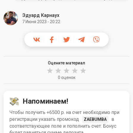
Эдуард Карнаух
7 Июня 2023 - 20:22
Оцените материал
0 оценок
Напоминаем!
Чтобы получить +6500 р. на счет необходимо при
регистрации указать промокод
в
ZAEBUMBA
соответствующее поле и пополнить счет. Бонус
будет равняться сумме депозита