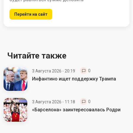
Перейти на сайт
Читайте также
0
3 Августа 2026 - 20:19
Инфантино ищет поддержку Трампа
0
3 Августа 2026 - 11:18
«Барселона» заинтересовалась Родри