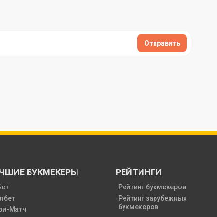
Отправить
ЧШИЕ БУКМЕКЕРЫ
РЕЙТИНГИ
Бет
Рейтинг букмекеров
лбет
Рейтинг зарубежных
букмекеров
ри-Матч