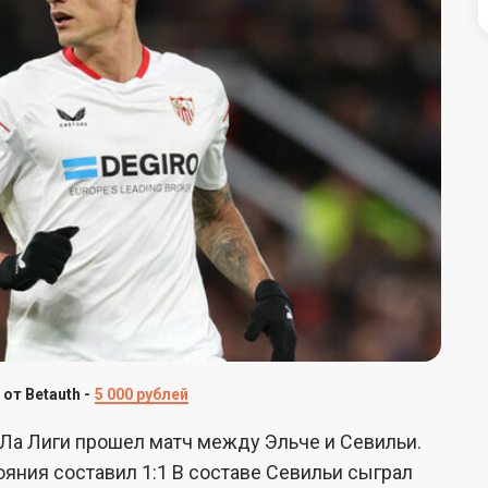
от Betauth -
5 000 рублей
а Ла Лиги прошел матч между Эльче и Севильи.
яния составил 1:1 В составе Севильи сыграл