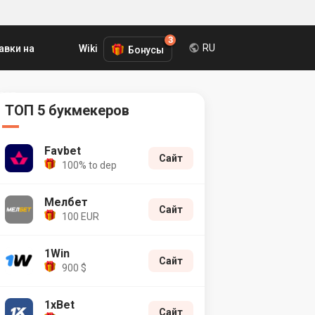
3
RU
авки на
Wiki
Бонусы
орт
ТОП 5 букмекеров
Favbet
Сайт
100% to dep
Мелбет
Сайт
100 EUR
1Win
Сайт
900 $
1xBet
Сайт