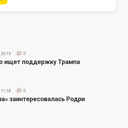
0
 20:19
о ищет поддержку Трампа
0
 11:18
а» заинтересовалась Родри