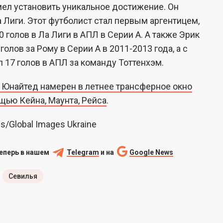
мел установить уникальное достижение. Он
а Лиги. Этот футболист стал первым аргентицем,
 голов в Ла Лиги в АПЛ в Серии А. А также Эрик
олов за Рому в Серии А в 2011-2013 года, а с
л 17 голов в АПЛ за команду Тоттенхэм.
 Юнайтед намерен в летнее трансферное окно
щью Кейна, Маунта, Рейса
.
s/Global Images Ukraine
теперь в нашем
Telegram
и на
Google News
Севилья