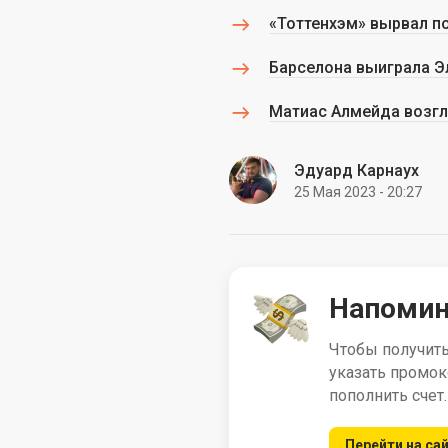
«Тоттенхэм» вырвал п
Барселона выиграла Э
Матиас Алмейда возгл
Эдуард Карнаух
25 Мая 2023 - 20:27
Напомин
Чтобы получить
указать промо
пополнить счет
Перейти на са