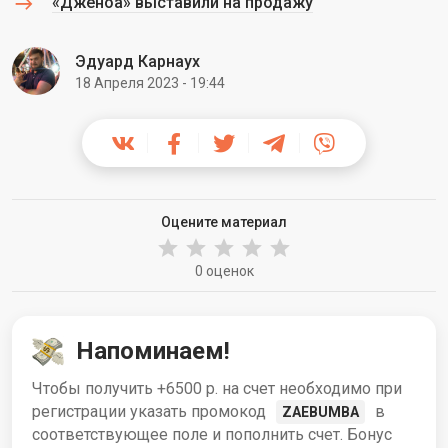
«Дженоа» выставили на продажу
Эдуард Карнаух
18 Апреля 2023 - 19:44
Оцените материал
0 оценок
Напоминаем!
Чтобы получить +6500 р. на счет необходимо при
регистрации указать промокод
в
ZAEBUMBA
соответствующее поле и пополнить счет. Бонус