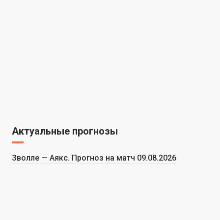
Актуальные прогнозы
Зволле — Аякс. Прогноз на матч 09.08.2026