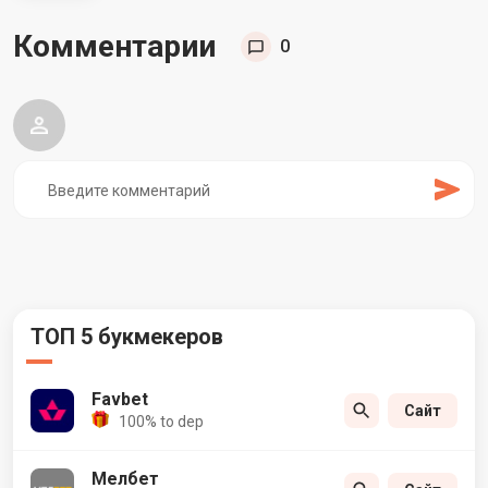
Комментарии
0
ТОП 5 букмекеров
Favbet
Сайт
100% to dep
Мелбет