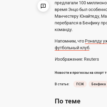
предлагали 100 миллионов
0
время Энцо был особенно
Манчестеру Юнайтеду, Ма
перебрался в Бенфику про
команду.
Напомним, что
Роналду у
футбольный клуб
.
Изображение: Reuters
Новости и прогнозы на спорт 
В статье:
ПСЖ
Бенфика
По теме