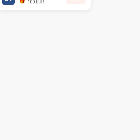
100 EUR