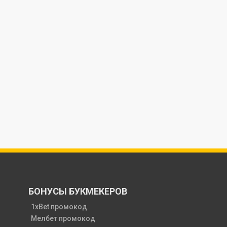
БОНУСЫ БУКМЕКЕРОВ
1xBet промокод
Мелбет промокод