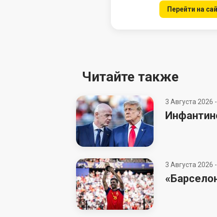
Перейти на са
Читайте также
3 Августа 2026 -
Инфантин
3 Августа 2026 -
«Барселон