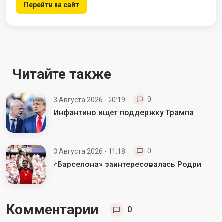
Перейти на сайт
Читайте также
0
3 Августа 2026 - 20:19
Инфантино ищет поддержку Трампа
0
3 Августа 2026 - 11:18
«Барселона» заинтересовалась Родри
Комментарии
0