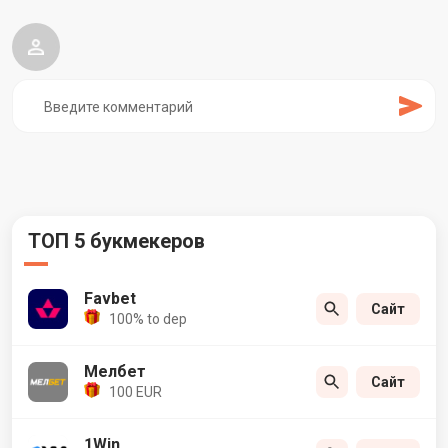
ТОП 5 букмекеров
Favbet
Сайт
100% to dep
Мелбет
Сайт
100 EUR
1Win