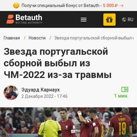
Получи специальный бонус от Betauth -
5 000 ₽
RU
Главная
Новости
Звезда португальской сборной выбыл и
Звезда португальской
сборной выбыл из
ЧМ-2022 из-за травмы
Эдуард Карнаух
1 мин.
2 Декабря 2022 - 17:46