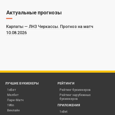
Актуальные прогнозы
Карпаты — ЛНЗ Черкассы. Прогноз на матч
10.08.2026
ЛУЧШИЕ БУКМЕКЕРЫ
РЕЙТИНГИ
1хБет
Рейтинг букмекеров
Мелбет
Рейтинг зарубежных
букмекеров
Пари-Матч
1Win
ПРИЛОЖЕНИЯ
Винлайн
1xBet