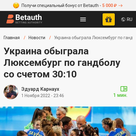
Получи специальный бонус от Betauth -
5 000 ₽
RU
Главная
Новости
Украина обыграла Люксембург по гандбо
Украина обыграла
Люксембург по гандболу
со счетом 30:10
Эдуард Карнаух
1 мин.
1 Ноября 2022 - 23:46