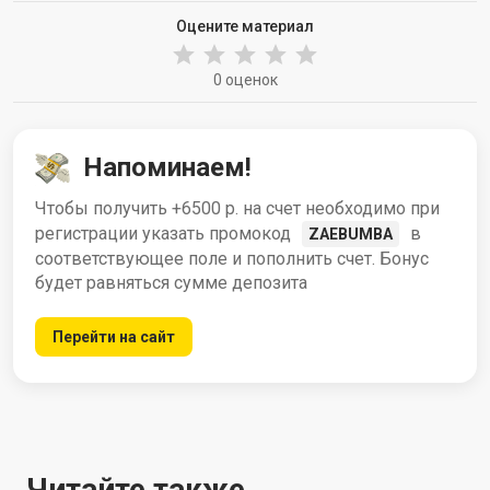
Оцените материал
0 оценок
Напоминаем!
Чтобы получить +6500 р. на счет необходимо при
регистрации указать промокод
в
ZAEBUMBA
соответствующее поле и пополнить счет. Бонус
будет равняться сумме депозита
Перейти на сайт
Читайте также