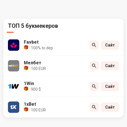
ТОП 5 букмекеров
Favbet
Сайт
100% to dep
Мелбет
Сайт
100 EUR
1Win
Сайт
900 $
1xBet
Сайт
100 EUR