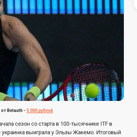
от Betauth -
5 000 рублей
чала сезон со старта в 100-тысячнике ITF в
е украинка выиграла у Эльзы Жакемо. Итоговый