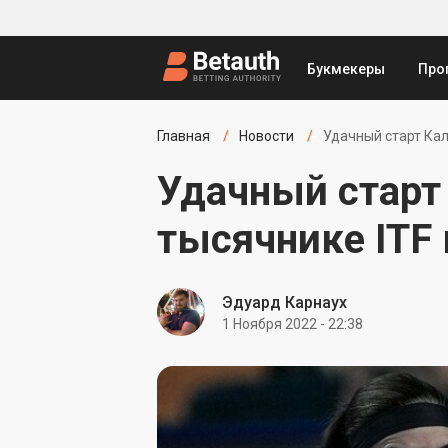
Букмекеры
Про
Топ Букмекеры
1xBet
Главная
Новости
Удачный старт Кал
Мелбет
Удачный старт
Париматч
тысячнике ITF
1Win
Букмекеры
Эдуард Карнаух
1 Ноября 2022 - 22:38