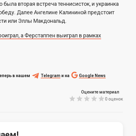
Это была вторая встреча теннисисток, и украинка
победу. Далее Ангелине Калининой предстоит
сти или Эллы Макдональд.
оиграл, а Ферстаппен выиграл в рамках
теперь в нашем
Telegram
и на
Google News
Оцените материал
0 оценок
аем!