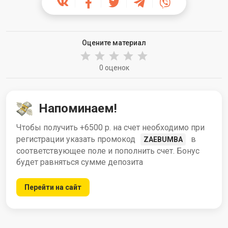
Оцените материал
0 оценок
Напоминаем!
Чтобы получить +6500 р. на счет необходимо при
регистрации указать промокод
в
ZAEBUMBA
соответствующее поле и пополнить счет. Бонус
будет равняться сумме депозита
Перейти на сайт