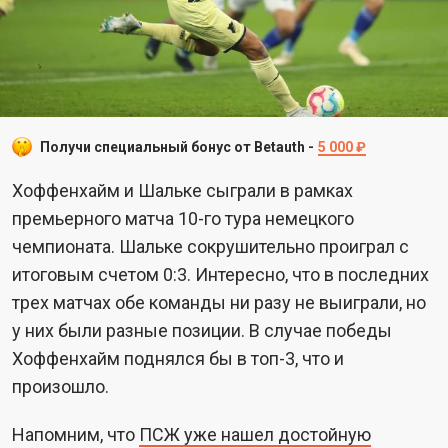
Получи специальный бонус от Betauth -
5 000 ₽
Хоффенхайм и Шальке сыграли в рамках
премьерного матча 10-го тура немецкого
чемпионата. Шальке сокрушительно проиграл с
итоговым счетом 0:3. Интересно, что в последних
трех матчах обе команды ни разу не выиграли, но
у них были разные позиции. В случае победы
Хоффенхайм поднялся бы в топ-3, что и
произошло.
Напомним, что
ПСЖ уже нашел достойную