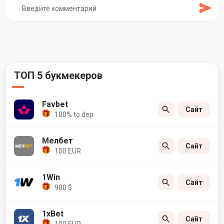
ТОП 5 букмекеров
Favbet
Сайт
100% to dep
Мелбет
Сайт
100 EUR
1Win
Сайт
900 $
1xBet
Сайт