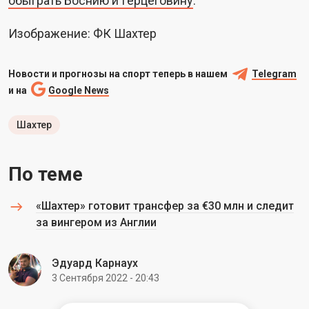
обыграть Боснию и Герцеговину
.
Изображение: ФК Шахтер
Новости и прогнозы на спорт теперь в нашем
Telegram
и на
Google News
Шахтер
По теме
«Шахтер» готовит трансфер за €30 млн и следит
за вингером из Англии
Эдуард Карнаух
3 Сентября 2022 - 20:43