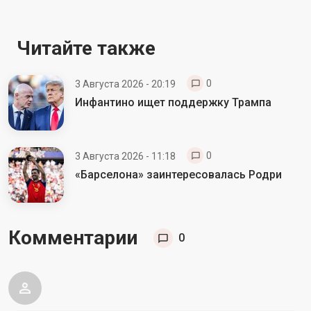
Читайте также
0
3 Августа 2026 - 20:19
Инфантино ищет поддержку Трампа
0
3 Августа 2026 - 11:18
«Барселона» заинтересовалась Родри
Комментарии
0