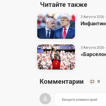
Читайте также
3 Августа 2026 -
Инфантин
3 Августа 2026 -
«Барселон
Комментарии
0