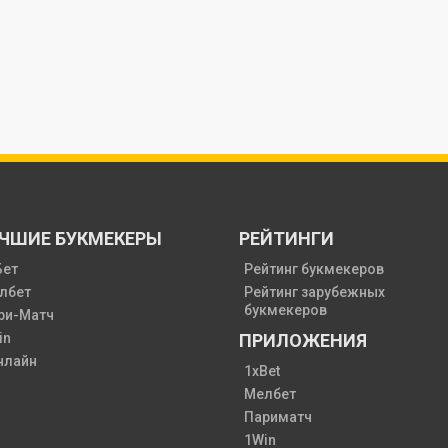
ЧШИЕ БУКМЕКЕРЫ
РЕЙТИНГИ
Бет
Рейтинг букмекеров
лбет
Рейтинг зарубежных
букмекеров
ри-Матч
in
ПРИЛОЖЕНИЯ
нлайн
1xBet
Мелбет
Париматч
1Win