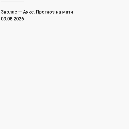
Зволле — Аякс. Прогноз на матч
09.08.2026