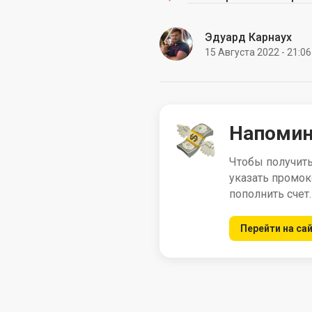
Эдуард Карнаух
15 Августа 2022 - 21:06
Напомин
Чтобы получить
указать промо
пополнить счет
Перейти на са