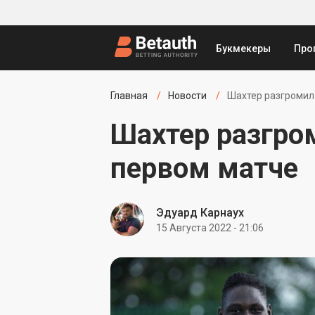
Букмекеры
Про
Топ Букмекеры
1xBet
Главная
Новости
Шахтер разгромил
Мелбет
Шахтер разгро
Париматч
первом матче
1Win
Букмекеры
Эдуард Карнаух
15 Августа 2022 - 21:06