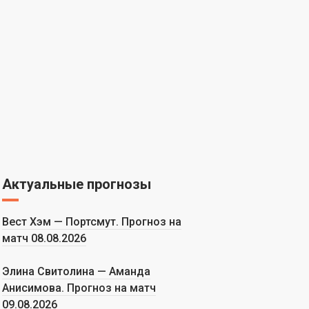
Актуальные прогнозы
Вест Хэм — Портсмут. Прогноз на
матч 08.08.2026
Элина Свитолина — Аманда
Анисимова. Прогноз на матч
09.08.2026