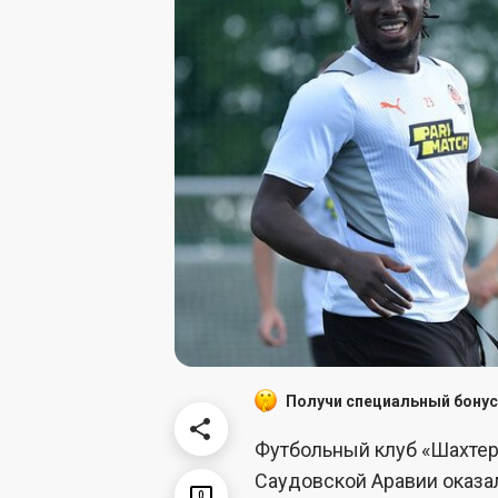
Получи специальный бонус 
Футбольный клуб «Шахтер»
Саудовской Аравии оказа
0