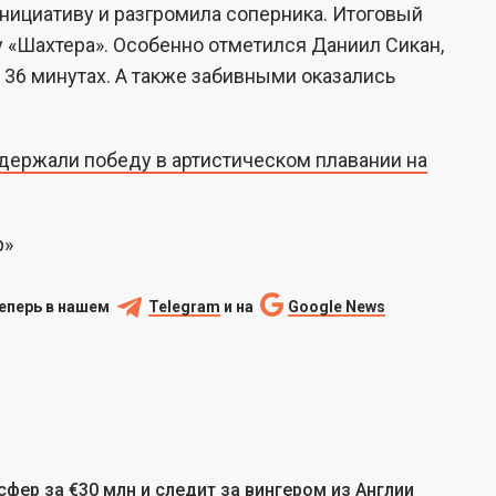
нициативу и разгромила соперника. Итоговый
зу «Шахтера». Особенно отметился Даниил Сикан,
и 36 минутах. А также забивными оказались
держали победу в артистическом плавании на
р»
теперь в нашем
Telegram
и на
Google News
сфер за €30 млн и следит за вингером из Англии