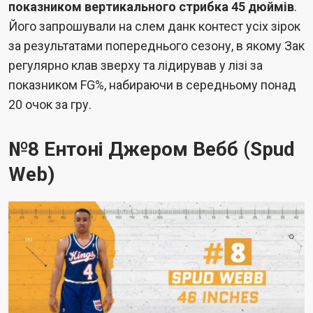
показником вертикального стрибка 45 дюймів
.
Його запрошували на слем данк контест усіх зірок
за результатами попереднього сезону, в якому Зак
регулярно клав зверху та лідирував у лізі за
показником FG%, набираючи в середньому понад
20 очок за гру.
№8 Ентоні Джером Вебб (Spud
Web)