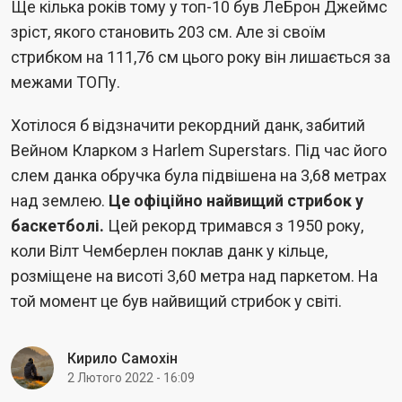
Ще кілька років тому у топ-10 був ЛеБрон Джеймс
зріст, якого становить 203 см. Але зі своїм
стрибком на 111,76 см цього року він лишається за
межами ТОПу.
Хотілося б відзначити рекордний данк, забитий
Вейном Кларком з Harlem Superstars. Під час його
слем данка обручка була підвішена на 3,68 метрах
над землею.
Це офіційно найвищий стрибок у
баскетболі.
Цей рекорд тримався з 1950 року,
коли Вілт Чемберлен поклав данк у кільце,
розміщене на висоті 3,60 метра над паркетом. На
той момент це був найвищий стрибок у світі.
Кирило Самохін
2 Лютого 2022 - 16:09