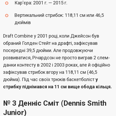
Кар'єра: 2001 г. — 2015 г.
Вертикальний стрибок: 118,11 см или 46,5
дюймів
Draft Combine у 2001 році, коли Джейсон був
обраний Голден Стейт на драфті, зафіксував
посередні 39,5 дюйми. Але продовжуючи
розвиватися, Річардсон не просто виграв 2 слем-
данки контесту в 2002 і 2003 роках, але й офіційно
зафіксував стрибок вгору на 118,11 см (46,5
дюйма). Під час своїх трюків баскетболіст
у
стрибку піднімався на 11 см вище обода кільця.
№ 3 Денніс Сміт (Dennis Smith
Junior)