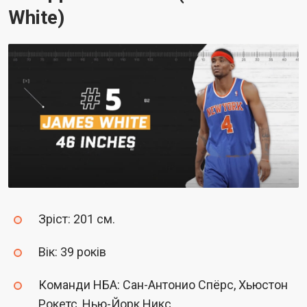
White)
Зріст: 201 см.
Вік: 39 років
Команди НБА: Сан-Антонио Спёрс, Хьюстон
Рокетс, Нью-Йорк Никс