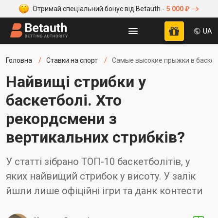
Отримай спеціальний бонус від Betauth -
5 000 ₽
UA
Головна
Ставки на спорт
Самые высокие прыжки в баске
Найвищі стрибки у
баскетболі. Хто
рекордсмени з
вертикальних стрибків?
У статті зібрано ТОП-10 баскетболітів, у
яких найвищий стрибок у висоту. У залік
йшли лише офіційні ігри та данк контести