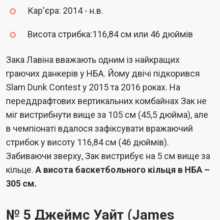
Кар'єра: 2014 - н.в.
Висота стрибка:116,84 см или 46 дюймів
Зака Лавіна вважають одним із найкращих
граючих данкерів у НБА. Йому двічі підкорився
Slam Dunk Contest у 2015 та 2016 роках. На
переддрафтових вертикальних комбайнах Зак не
міг вистрибнути вище за 105 см (45,5 дюйма), але
в чемпіонаті вдалося зафіксувати вражаючий
стрибок у висоту 116,84 см (46 дюймів).
Забиваючи зверху, Зак вистрибує на 5 см вище за
кільце.
А висота баскетбольного кільця в НБА –
305 см.
№ 5 Джеймс Уайт (James