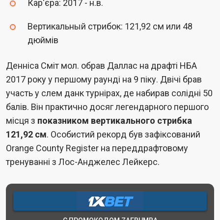
Кар'єра: 2017 - н.в.
Вертикальный стрибок: 121,92 см или 48
дюймів
Денніса Сміт мол. обрав Даллас на драфті НБА
2017 року у першому раунді на 9 піку. Двічі брав
участь у слем данк турнірах, де набирав солідні 50
балів. Він практично досяг легендарного першого
місця з
показником вертикального стрибка
121,92 см
. Особистий рекорд був зафіксований
Orange County Register на переддрафтовому
тренуванні з Лос-Анджелес Лейкерс.