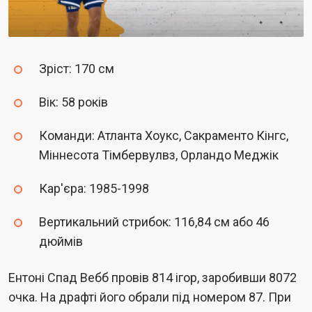
Зріст: 170 см
Вік: 58 років
Команди: Атланта Хоукс, Сакраменто Кінгс,
Міннесота Тімбервулвз, Орландо Меджік
Кар'єра: 1985-1998
Вертикальний стрибок: 116,84 см або 46
дюймів
Ентоні Спад Вебб провів 814 ігор, заробивши 8072
очка. На драфті його обрали під номером 87. При