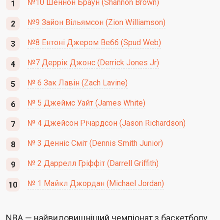
№10 Шеннон Браун (Shannon Brown)
№9 Зайон Вільямсон (Zion Williamson)
№8 Ентоні Джером Вебб (Spud Web)
№7 Деррік Джонс (Derrick Jones Jr)
№ 6 Зак Лавін (Zach Lavine)
№ 5 Джеймс Уайт (James White)
№ 4 Джейсон Річардсон (Jason Richardson)
№ 3 Денніс Сміт (Dennis Smith Junior)
№ 2 Даррелл Гріффіт (Darrell Griffith)
№ 1 Майкл Джордан (Michael Jordan)
NBA — найвидовищніший чемпіонат з баскетболу,