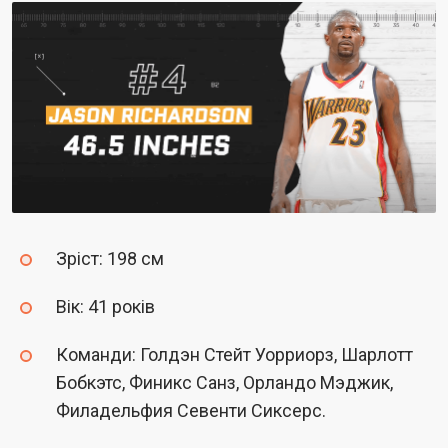
Зріст: 198 см
Вік: 41 років
Команди: Голдэн Стейт Уорриорз, Шарлотт
Бобкэтс, Финикс Санз, Орландо Мэджик,
Филадельфия Севенти Сиксерс.