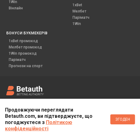
1Win
1xBet
Вінлайн
Мелбет
Паріматч
1Win
БОНУСИ БУКМЕКЕРІВ
1xBet промокод
Мелбет промокод
1Win промокод
Паріматч
Прогнози на спорт
© Copyright 2019 Betauth.
Всі права захищені.
Продовжуючи переглядати
Для осіб старше 18 років
Betauth.com, ви підтверджуєте, що
ЗГОДЕН
Сайт є інформаційним ресурсом і не надає можливості здійснювати
погоджуєтеся з
Політикою
ставки, а також отримувати виграші. На сайті відсутня можливість
конфіденційності
участі або проведення азартних ігор.