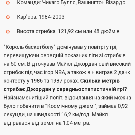
Команди: Чикаго Буллс, Вашингтон Візардс
Кар'єра: 1984-2003
Висота стрибка: 121,92 см или 48 дюймів
"Король баскетболу" домінував у повітрі у грі,
перевищуючи середній показник ліги зі стрибків
на 50 см. Відточував Майкл Джордан свій високий
стрибок під час ігор NBA, а також він виграв 2 данк
контесту у 1986 та 1987 роках.
Скільки метрів
стрибає Джордан у середньостатистичній грі?
Найзнаменитіший політ, відсилання на який можна
було побачити в "Космічному джемі", займав 0,92
секунди, на швидкості 16,2 км/год. Майкл
відірвався від землі на 1,04 метра.