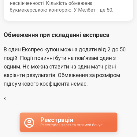
нескінченності. Кількість обмежена
букмекерською конторою. У Мелбет - це 50.
Обмеження при складанні експреса
В один Експрес купон можна додати від 2 до 50
подій. Події повинні бути не пов'язані один з
одним. Не можна ставити на один матч різні
варіанти результатів. Обмеження за розміром
підсумкового коефіцієнта немає.
<
Реєстрація
Реєструйся зараз та отримуй бонус!