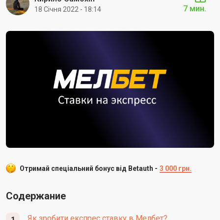
7 мин.
18 Січня 2022 - 18:14
Отримай спеціальний бонус від Betauth -
3 000 грн.
Як зробити експрес ставку в Мелбет?