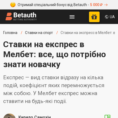
Отримай спеціальний бонус від Betauth -
5 000 ₽
UA
Головна
Ставки на спорт
Ставки на экспресс в Мелбет: вс
Ставки на експрес в
Мелбет: все, що потрібно
знати новачку
Експрес — вид ставки відразу на кілька
подій, коефіцієнт яких перемножується
між собою. У Мелбет експрес можна
ставити на будь-які події.
Кирило Самохін