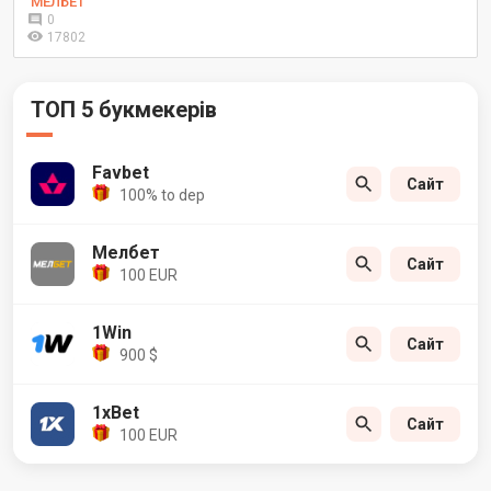
МЕЛБЕТ
0
17802
ТОП 5 букмекерів
Favbet
Сайт
100% to dep
Мелбет
Сайт
100 EUR
1Win
Сайт
900 $
1xBet
Сайт
100 EUR