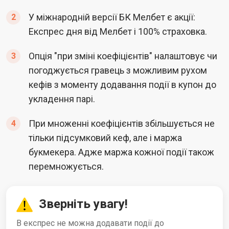
У міжнародній версії БК Мелбет є акції:
Експрес дня від Мелбет і 100% страховка.
Опція "при зміні коефіцієнтів" налаштовує чи
погоджується гравець з можливим рухом
кефів з моменту додавання події в купон до
укладення парі.
При множенні коефіцієнтів збільшується не
тільки підсумковий кеф, але і маржа
букмекера. Адже маржа кожної події також
перемножується.
Зверніть увагу!
В експрес не можна додавати події до