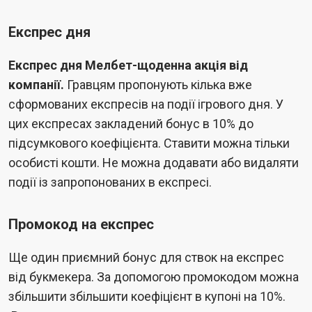
Експрес дня
Експрес дня Мелбет-щоденна акція від
компанії.
Гравцям пропонують кілька вже
сформованих експресів на події ігрового дня. У
цих експресах закладений бонус в 10% до
підсумкового коефіцієнта. Ставити можна тільки
особисті кошти. Не можна додавати або видаляти
події із запропонованих в експресі.
Промокод на експрес
Ще один приємний бонус для ствок на експрес
від букмекера. За допомогою промокодом можна
збільшити збільшити коефіцієнт в купоні на 10%.