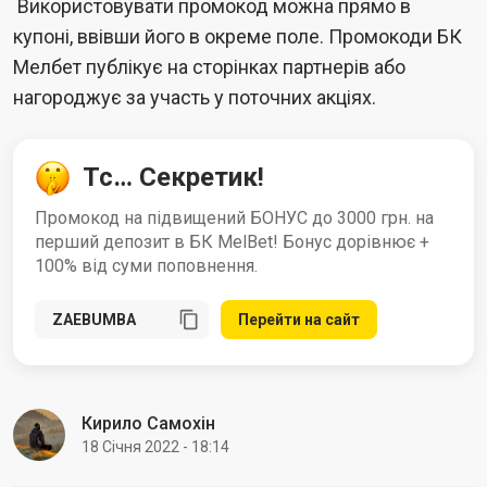
Використовувати промокод можна прямо в
купоні, ввівши його в окреме поле. Промокоди БК
Мелбет публікує на сторінках партнерів або
нагороджує за участь у поточних акціях.
Тс… Секретик!
Промокод на підвищений БОНУС до 3000 грн. на
перший депозит в БК MelBet! Бонус дорівнює +
100% від суми поповнення.
Перейти на сайт
Кирило Самохін
18 Січня 2022 - 18:14