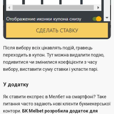
Після вибору всіх цікавлять подій, гравець
переходить в купон. Тут можна видалити подію,
подивитися чи змінилися коефіцієнти з часу
вибору, виставити суму ставки і укласти парі.
У додатку
Як ставити експрес в Мелбет на смартфоні? Таке
питання часто задають нові клієнти букмекерської
контори.
БК Melbet розробила додаток для