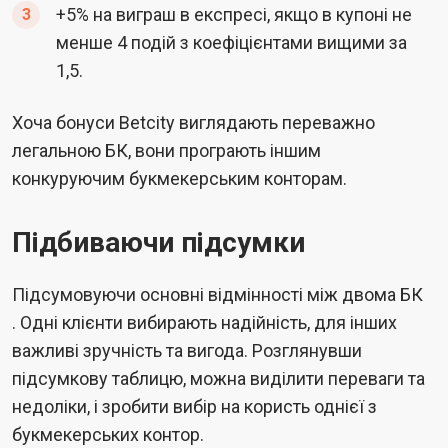
+5% на виграш в експресі, якщо в купоні не
менше 4 подій з коефіцієнтами вищими за
1,5.
Хоча бонуси Betcity виглядають переважно
легальною БК, вони програють іншим
конкуруючим букмекерським конторам.
Підбиваючи підсумки
Підсумовуючи основні відмінності між двома БК​
. Одні клієнти вибирають надійність, для інших
важливі зручність та вигода. Розглянувши
підсумкову таблицю, можна виділити переваги та
недоліки, і зробити вибір на користь однієї з
букмекерських контор.