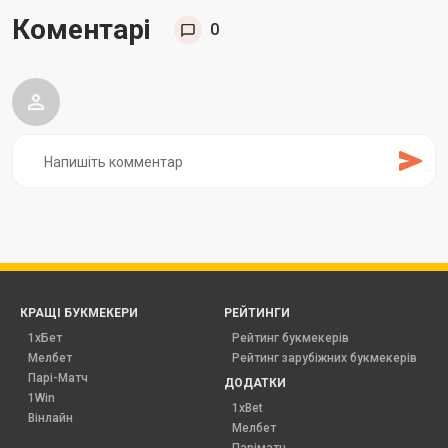
Коментарі
0
КРАЩІ БУКМЕКЕРИ
РЕЙТИНГИ
1хБет
Рейтинг букмекерів
Мелбет
Рейтинг зарубіжних букмекерів
Парі-Матч
ДОДАТКИ
1Win
1xBet
Вінлайн
Мелбет
Паріматч