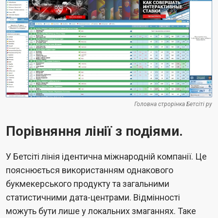
Головна строрінка Бетсіті ру
Порівняння лінії з подіями.
У Бетсіті лінія ідентична міжнародній компанії. Це
пояснюється використанням однакового
букмекерського продукту та загальними
статистичними дата-центрами. Відмінності
можуть бути лише у локальних змаганнях. Таке