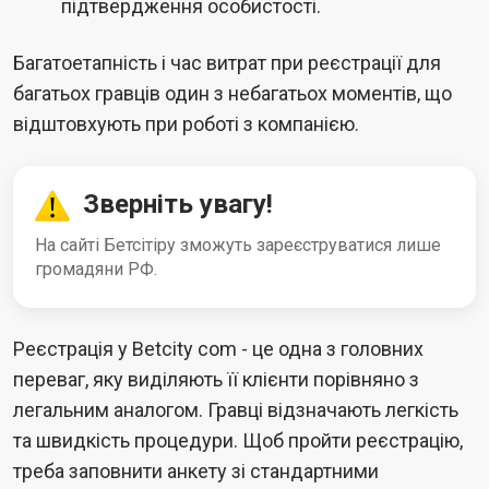
підтвердження особистості.
Багатоетапність і час витрат при реєстрації для
багатьох гравців один з небагатьох моментів, що
відштовхують при роботі з компанією.
Зверніть увагу!
На сайті Бетсітіру зможуть зареєструватися лише
громадяни РФ.
Реєстрація у Betcity com - це одна з головних
переваг, яку виділяють її клієнти порівняно з
легальним аналогом. Гравці відзначають легкість
та швидкість процедури. Щоб пройти реєстрацію,
треба заповнити анкету зі стандартними