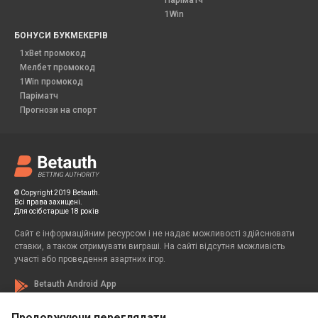
1Win
БОНУСИ БУКМЕКЕРІВ
1xBet промокод
Мелбет промокод
1Win промокод
Паріматч
Прогнози на спорт
© Copyright 2019 Betauth.
Всі права захищені.
Для осіб старше 18 років
Сайт є інформаційним ресурсом і не надає можливості здійснювати
ставки, а також отримувати виграші. На сайті відсутня можливість
участі або проведення азартних ігор.
Betauth Android App
Продовжуючи переглядати