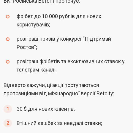
БК. Російська Бетсіті пропонує:
фрібет до 10 000 рублів для нових
користувачів;
розіграш призів у конкурсі “Підтримай
Ростов”;
розіграш фрібетів та ексклюзивних ставок у
телеграм каналі.
Відверто кажучи, ці акції поступаються
пропозиціями від міжнародної версії Betcity:
30 $ для нових клієнтів;
Втішний кешбек за невдалі ставки;