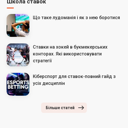
Школа ставок
Що таке лудоманія і як з нею боротися
Ставки на хокей в букмекерських
конторах. Які використовувати
стратегії
Кіберспорт для ставок-повний гайд з
усіх дисциплін
Більше статей