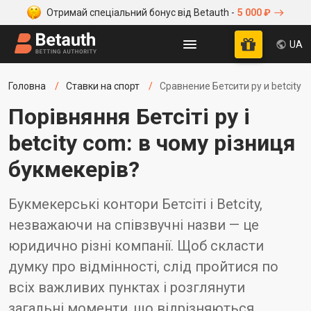
Отримай спеціальний бонус від Betauth -
5 000 ₽
UA
Головна
Ставки на спорт
Сравнение Бетсити ру и betcity 
Порівняння Бетсіті ру і
betcity com: в чому різниця
букмекерів?
Букмекерські контори Бетсіті і Betcity,
незважаючи на співзвучні назви — це
юридично різні компанії. Щоб скласти
думку про відмінності, слід пройтися по
всіх важливих пунктах і розглянути
загальні моменти, що відрізняються.