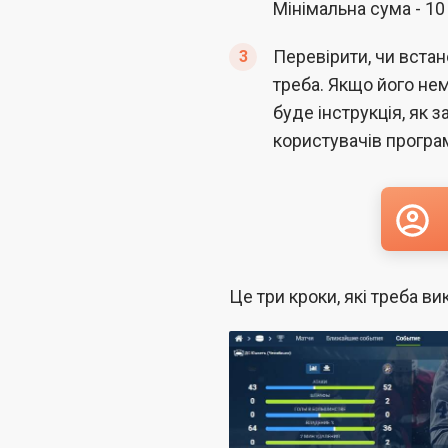
Мінімальна сума - 10 
Перевірити, чи встан
треба. Якщо його нем
буде інструкція, як з
користувачів програ
Це три кроки, які треба в