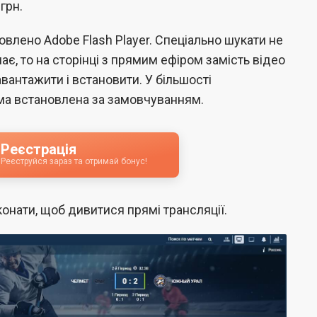
грн.
овлено Adobe Flash Player. Спеціально шукати не
ає, то на сторінці з прямим ефіром замість відео
авантажити і встановити. У більшості
ма встановлена за замовчуванням.
Реєстрація
Реєструйся зараз та отримай бонус!
иконати, щоб дивитися прямі трансляції.