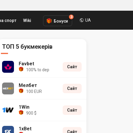
3
UA
на спорт
Wiki
Бонуси
ТОП 5 букмекерів
Favbet
Сайт
100% to dep
Мелбет
Сайт
100 EUR
1Win
Сайт
900 $
1xBet
Сайт