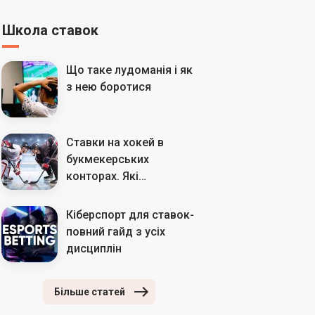
Школа ставок
Що таке лудоманія і як
з нею боротися
Ставки на хокей в
букмекерських
конторах. Які
використовувати
стратегії
Кіберспорт для ставок-
повний гайд з усіх
дисциплін
Більше статей