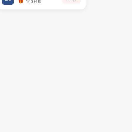
100 EUR