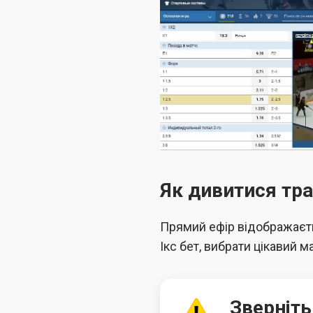
Як дивитися тра
Прямий ефір відображаєтьс
Ікс бет, вибрати цікавий м
Зверніть