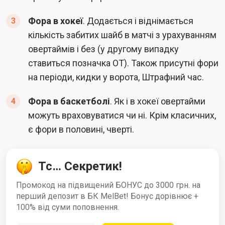
Фора в хокеї
. Додається і віднімається
кількість забитих шайб в матчі з урахуванням
овертаймів і без (у другому випадку
ставиться позначка OT). Також присутні фори
на періоди, кидки у ворота, Штрафний час.
Фора в баскетболі
. Як і в хокеї овертайми
можуть враховуватися чи ні. Крім класичних,
є фори в половині, чверті.
Тс… Секретик!
Промокод на підвищений БОНУС до 3000 грн. на
перший депозит в БК MelBet! Бонус дорівнює +
100% від суми поповнення.