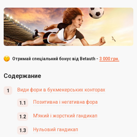
Отримай спеціальний бонус від Betauth -
3 000 грн.
Види фори в букмекерських конторах
Позитивна і негативна фора
М'який і жорсткий гандикап
Нульовий гандикап