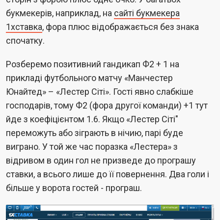
букмекерів, наприклад, на
сайті букмекера
1хставка
, фора плюс відображається без знака
спочатку.
Розберемо позитивний гандикап Ф2 + 1 на
прикладі футбольного матчу «Манчестер
Юнайтед» – «Лестер Сіті». Гості явно слабкіше
господарів, тому Ф2 (фора другої команди) +1 тут
йде з коефіцієнтом 1.6. Якщо «Лестер Сіті"
переможуть або зіграють в нічию, парі буде
виграно. У той же час поразка «Лестера» з
відривом в один гол не призведе до програшу
ставки, а всього лише до її повернення. Два голи і
більше у ворота гостей - програш.