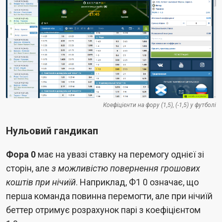
Коефіцієнти на фору (1,5), (-1,5) у футболі
Нульовий гандикап
Фора 0
має на увазі ставку на перемогу однієї зі
сторін, але
з можливістю повернення грошових
коштів при нічиїй
. Наприклад, Ф1 0 означає, що
перша команда повинна перемогти, але при нічиїй
беттер отримує розрахунок парі з коефіцієнтом