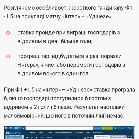
Розглянемо особливості жорсткого гандикапу Ф1
-1.5 на прикладі матчу «Інтер» – «Удінезе»:
ставка пройде при виграші господарів з
відривом в два і більше голи;
програш парі відбудеться в разі поразки
«Інтера», нічиєї або перемоги господарів з
відривом всього в один гол.
При Ф1 +1.5 на «Інтер» – «Удінезе» ставка програла
б, якщо господарі поступилися б гостям з
відривом в 2 голи і більше. Результат настільки
малоймовірний, що його в поточній лінії немає.