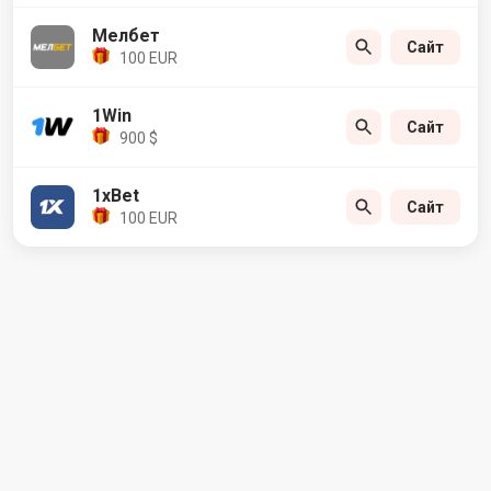
Мелбет
Сайт
100 EUR
1Win
Сайт
900 $
1xBet
Сайт
100 EUR