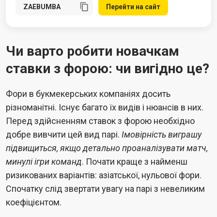
Перейти на сайт
Чи варто робити новачкам
ставки з форою: чи вигідно це?
Фори в букмекерських компаніях досить
різноманітні. Існує багато їх видів і нюансів в них.
Перед здійсненням ставок з форою необхідно
добре вивчити цей вид парі.
Імовірність виграшу
підвищиться, якщо детально проаналізувати матч,
минулі ігри команд
. Почати краще з найменш
ризикованих варіантів: азіатської, нульової фори.
Спочатку слід звертати увагу на парі з невеликим
коефіцієнтом.