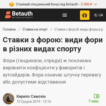
Отримай спеціальний бонус від Betauth -
5 000 ₽
UA
Головна
Ставки на спорт
Ставки с форой: виды форы в ра
Ставки з форою: види фори
в різних видах спорту
Фори (гандикапи, спреди) ж покликані
вирівняти коефіцієнти у фаворитів і
аутсайдерів. Фора означає штучну перевагу
або допустиме відставання
Кирило Самохін
7 мин.
10 Грудня 2019 - 13:16