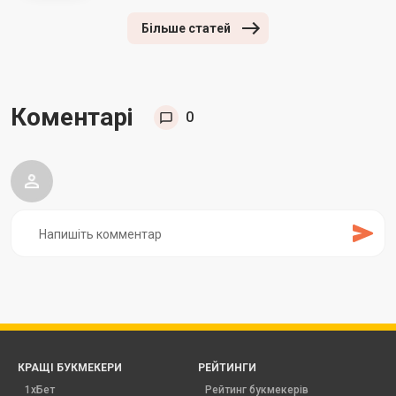
Більше статей
Коментарі
0
КРАЩІ БУКМЕКЕРИ
РЕЙТИНГИ
1хБет
Рейтинг букмекерів