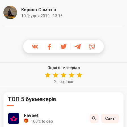
Кирило Самохін
10 Грудня 2019 - 13:16
Оцініть матеріал
2 - оценок
ТОП 5 букмекерів
Favbet
Сайт
100% to dep