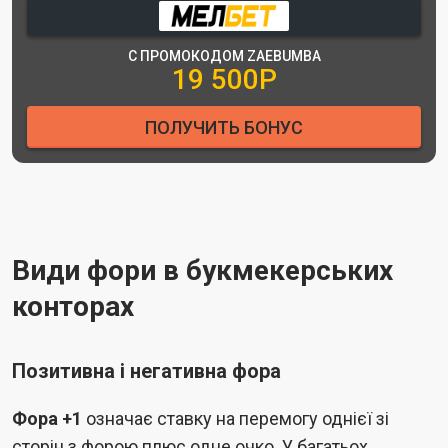
С ПРОМОКОДОМ ZAEBUMBA
19 500Р
ПОЛУЧИТЬ БОНУС
Види фори в букмекерських
конторах
Позитивна і негативна фора
Фора +1
означає ставку на перемогу однієї зі
сторін з форою плюс одне очко. У багатьох