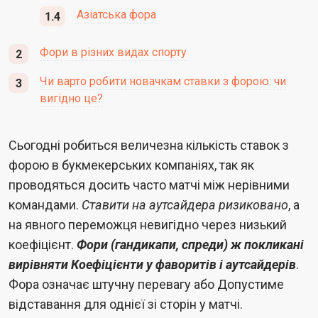
Азіатська фора
Фори в різних видах спорту
Чи варто робити новачкам ставки з форою: чи
вигідно це?
Сьогодні робиться величезна кількість ставок з
форою в букмекерських компаніях, так як
проводяться досить часто матчі між нерівними
командами.
Ставити на аутсайдера ризиковано
, а
на явного переможця невигідно через низький
коефіцієнт.
Фори (гандикапи, спреди) ж покликані
вирівняти Коефіцієнти у фаворитів і аутсайдерів
.
Фора означає штучну перевагу або Допустиме
відставання для однієї зі сторін у матчі.