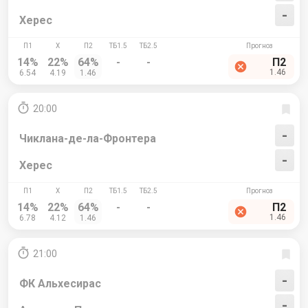
-
Херес
14%
22%
64%
-
-
П2
1.46
6.54
4.19
1.46
20:00
-
Чиклана-де-ла-Фронтера
-
Херес
14%
22%
64%
-
-
П2
1.46
6.78
4.12
1.46
21:00
-
ФК Альхесирас
-