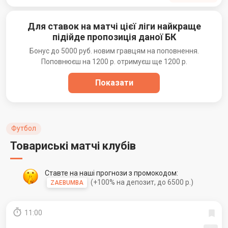
Для ставок на матчі цієї ліги найкраще
підійде пропозиція даної БК
Бонус до 5000 руб. новим гравцям на поповнення.
Поповнюєш на 1200 р. отримуєш ще 1200 р.
Показати
Футбол
Товариські матчі клубів
Ставте на наші прогнози з промокодом:
(+100% на депозит, до 6500 р.)
ZAEBUMBA
11:00