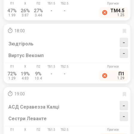
47%
26%
27%
-
-
ТМ4.5
1.25
1.99
3.87
3.44
18:00
-
Зюдтіроль
-
Виртус Векомп
72%
19%
9%
-
-
П1
1.29
1.29
4.83
10.4
19:00
-
АСД Серавезза Калці
-
Сестри Леванте