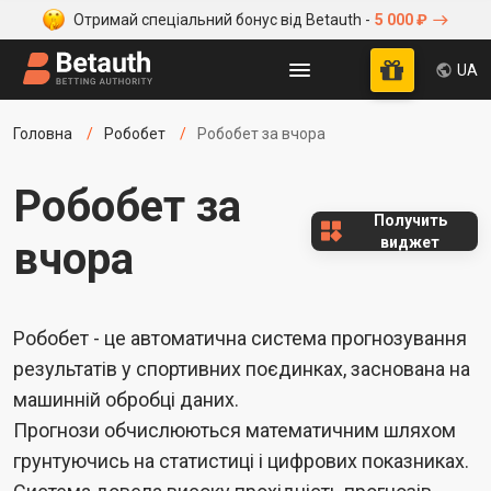
Отримай спеціальний бонус від Betauth -
5 000 ₽
UA
Головна
Робобет
Робобет за вчора
Робобет за
Получить
вчора
виджет
Робобет - це автоматична система прогнозування
результатів у спортивних поєдинках, заснована на
машинній обробці даних.
Прогнози обчислюються математичним шляхом
грунтуючись на статистиці і цифрових показниках.