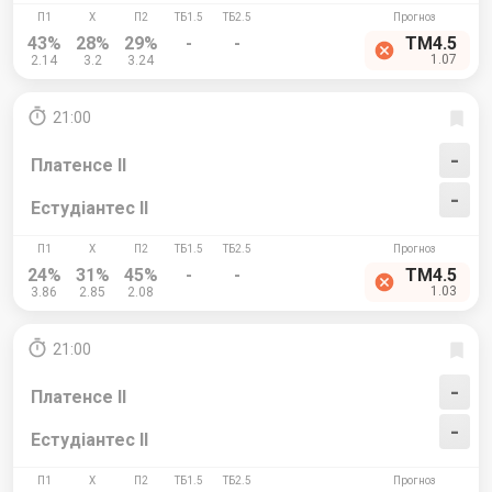
43%
28%
29%
-
-
ТМ4.5
1.07
2.14
3.2
3.24
21:00
-
Платенсе ІІ
-
Естудіантес II
24%
31%
45%
-
-
ТМ4.5
1.03
3.86
2.85
2.08
21:00
-
Платенсе ІІ
-
Естудіантес II