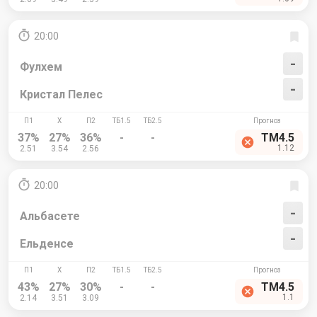
20:00
-
Фулхем
-
Кристал Пелес
37%
27%
36%
-
-
ТМ4.5
1.12
2.51
3.54
2.56
20:00
-
Альбасете
-
Ельденсе
43%
27%
30%
-
-
ТМ4.5
1.1
2.14
3.51
3.09