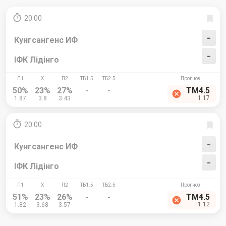
20:00
-
Кунгсангенс ИФ
-
ІФК Лідінго
50%
23%
27%
-
-
ТМ4.5
1.17
1.87
3.8
3.43
20:00
-
Кунгсангенс ИФ
-
ІФК Лідінго
51%
23%
26%
-
-
ТМ4.5
1.12
1.82
3.68
3.57