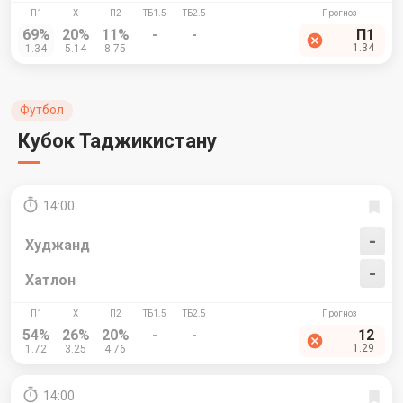
69%
20%
11%
-
-
П1
1.34
1.34
5.14
8.75
Футбол
Кубок Таджикистану
14:00
-
Худжанд
-
Хатлон
54%
26%
20%
-
-
12
1.29
1.72
3.25
4.76
14:00