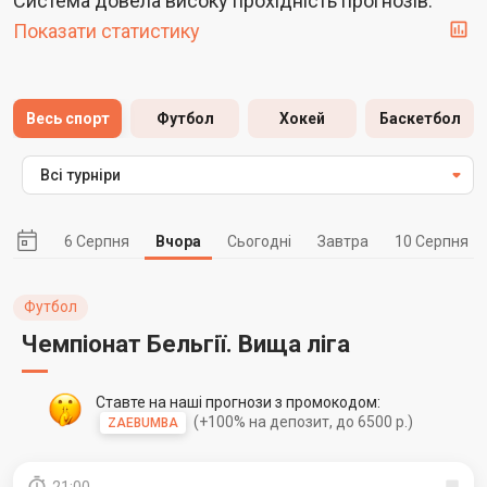
Система довела високу прохідність прогнозів.
Показати статистику
Весь спорт
Футбол
Хокей
Баскетбол
Всі турніри
6 Серпня
Вчора
Сьогодні
Завтра
10 Серпня
Футбол
Чемпіонат Бельгії. Вища ліга
Ставте на наші прогнози з промокодом:
(+100% на депозит, до 6500 р.)
ZAEBUMBA