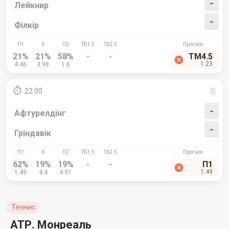
-
Лейкнир
-
Філкір
21%
21%
58%
-
-
ТМ4.5
1.23
4.46
3.98
1.6
22:00
-
Афтурелдінг
-
Гріндавік
62%
19%
19%
-
-
П1
1.49
1.49
4.4
4.91
Теннис
АТР. Монреаль