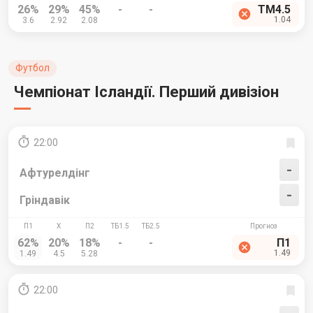
26%
29%
45%
-
-
ТМ4.5
1.04
3.6
2.92
2.08
Футбол
Чемпіонат Ісландії. Перший дивізіон
22:00
-
Афтурелдінг
-
Гріндавік
62%
20%
18%
-
-
П1
1.49
1.49
4.5
5.28
22:00