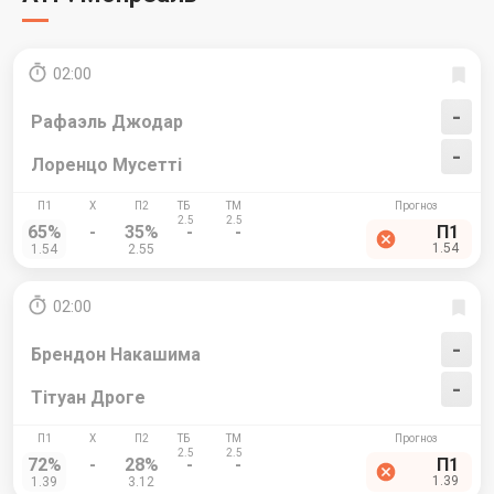
02:00
-
Рафаэль Джодар
-
Лоренцо Мусетті
65%
-
35%
-
-
П1
1.54
1.54
2.55
02:00
-
Брендон Накашима
-
Тітуан Дроге
72%
-
28%
-
-
П1
1.39
1.39
3.12