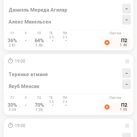
-
Даниэль Мерида Агилар
-
Алекс Михельсен
36%
-
64%
-
-
П2
1.46
2.81
1.46
19:00
-
Теренке атмане
-
Якуб Менсик
30%
-
70%
-
-
П2
1.35
3.34
1.35
19:00