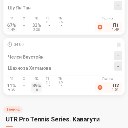
-
Шу Ян Тан
67%
-
33%
-
-
П1
1.49
1.49
2.38
04:00
-
Челси Блустейн
-
Шахноза Хатамова
11%
-
89%
-
-
П2
1.01
9.35
1.01
Теннис
UTR Pro Tennis Series. Кавагути