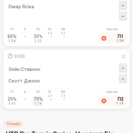
-
Омар Ясіка
-
65%
-
35%
-
-
П1
1.54
1.54
2.25
03:00
-
Зейн Стивенс
-
Скотт Джонс
25%
-
75%
-
-
П2
1.19
3.93
1.19
Теннис