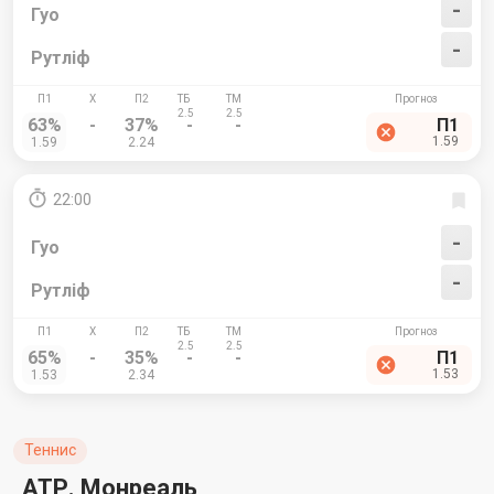
-
Гуо
-
Рутліф
63%
-
37%
-
-
П1
1.59
1.59
2.24
22:00
-
Гуо
-
Рутліф
65%
-
35%
-
-
П1
1.53
1.53
2.34
Теннис
АТР. Монреаль