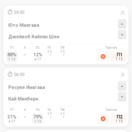
04:00
-
Юто Миягава
-
Джейкоб Кайлян Шен
88%
-
12%
-
-
П1
1.13
1.13
4.77
06:00
-
Ресуке Инагава
-
Кай Милберн
21%
-
79%
-
-
П2
1.13
4.77
1.13