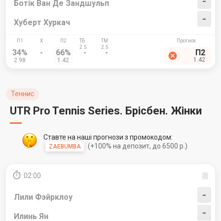
-
Ботік Ван Де Зандшульп
-
Хуберт Хуркач
34%
-
66%
-
-
П2
1.42
2.98
1.42
Теннис
UTR Pro Tennis Series. Брісбен. Жінки
Ставте на наші прогнози з промокодом:
(+100% на депозит, до 6500 р.)
ZAEBUMBA
02:00
-
Лили Фэйрклоу
-
Илинь Ян