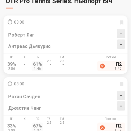
UTR Pro Tennis Series. Ньюпорт Біч
03:00
-
Роберт Янг
-
Антреас Дьякурис
39%
-
61%
-
-
П2
1.46
2.56
1.46
03:00
-
Рохан Сачдев
-
Джастин Чанг
33%
-
67%
-
-
П2
1.37
2.99
1.37