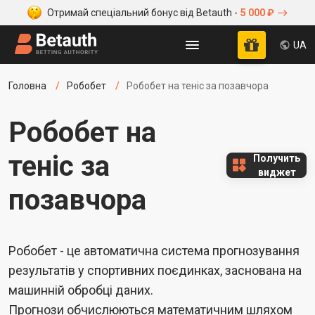
Отримай спеціальний бонус від Betauth -
5 000 ₽
UA
Головна
Робобет
Робобет на теніс за позавчора
Робобет на
теніс за
Получить
виджет
позавчора
Робобет - це автоматична система прогнозування
результатів у спортивних поєдинках, заснована на
машинній обробці даних.
Прогнози обчислюються математичним шляхом