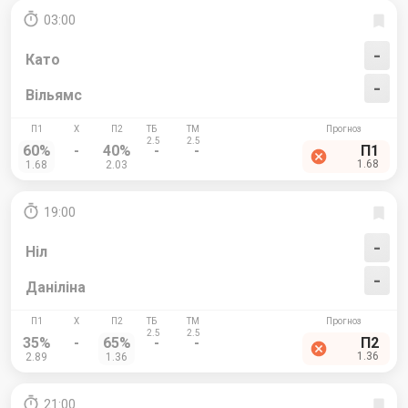
03:00
-
Като
-
Вільямс
60%
-
40%
-
-
П1
1.68
1.68
2.03
19:00
-
Ніл
-
Даніліна
35%
-
65%
-
-
П2
1.36
2.89
1.36
21:00