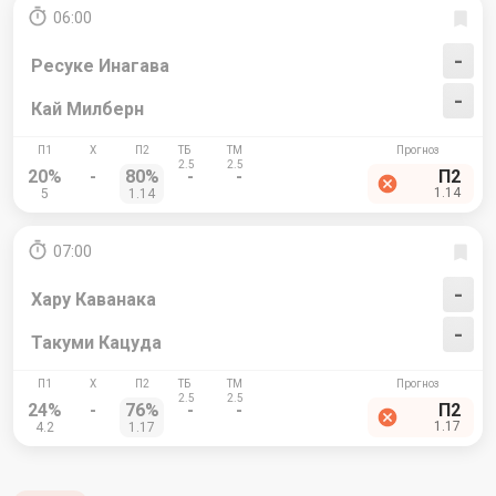
06:00
-
Ресуке Инагава
-
Кай Милберн
20%
-
80%
-
-
П2
1.14
5
1.14
07:00
-
Хару Каванака
-
Такуми Кацуда
24%
-
76%
-
-
П2
1.17
4.2
1.17