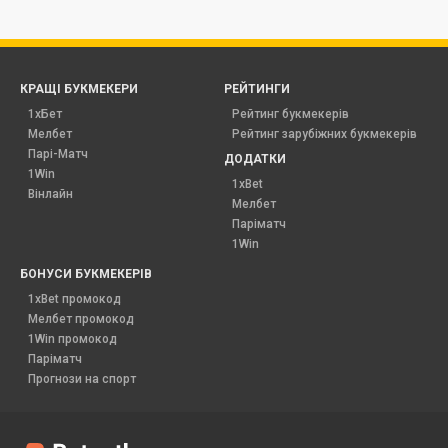
КРАЩІ БУКМЕКЕРИ
РЕЙТИНГИ
1хБет
Рейтинг букмекерів
Мелбет
Рейтинг зарубіжних букмекерів
Парі-Матч
ДОДАТКИ
1Win
1xBet
Вінлайн
Мелбет
Паріматч
1Win
БОНУСИ БУКМЕКЕРІВ
1xBet промокод
Мелбет промокод
1Win промокод
Паріматч
Прогнози на спорт