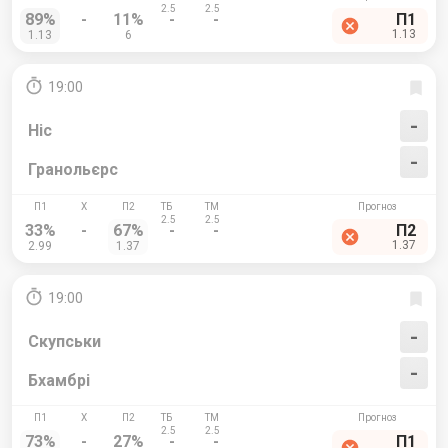
89%
-
11%
-
-
П1
1.13
1.13
6
19:00
-
Ніс
-
Гранольєрс
33%
-
67%
-
-
П2
1.37
2.99
1.37
19:00
-
Скупськи
-
Бхамбрі
73%
-
27%
-
-
П1