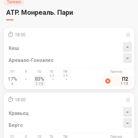
Теннис
ATP. Монреаль. Пари
18:00
-
Кеш
-
Аревало-Гонзалес
17%
-
83%
-
-
П2
1.13
6
1.13
18:00
-
Кравьєц
-
Бергс