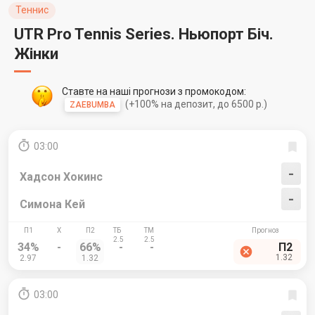
Теннис
UTR Pro Tennis Series. Ньюпорт Біч.
Жінки
Ставте на наші прогнози з промокодом:
(+100% на депозит, до 6500 р.)
ZAEBUMBA
03:00
-
Хадсон Хокинс
-
Симона Кей
34%
-
66%
-
-
П2
1.32
2.97
1.32
03:00