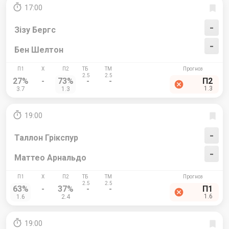
17:00
-
Зізу Бергс
-
Бен Шелтон
27%
-
73%
-
-
П2
1.3
3.7
1.3
19:00
-
Таллон Грікспур
-
Маттео Арнальдо
63%
-
37%
-
-
П1
1.6
1.6
2.4
19:00