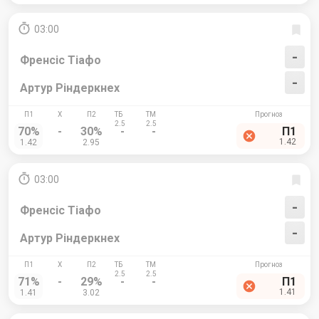
03:00
-
Френсіс Тіафо
-
Артур Ріндеркнех
70%
-
30%
-
-
П1
1.42
1.42
2.95
03:00
-
Френсіс Тіафо
-
Артур Ріндеркнех
71%
-
29%
-
-
П1
1.41
1.41
3.02