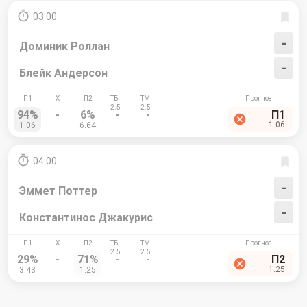
03:00
-
Доминик Роллан
-
Блейк Андерсон
94%
-
6%
-
-
П1
1.06
1.06
6.64
04:00
-
Эммет Поттер
-
Константинос Джакурис
29%
-
71%
-
-
П2
1.25
3.43
1.25