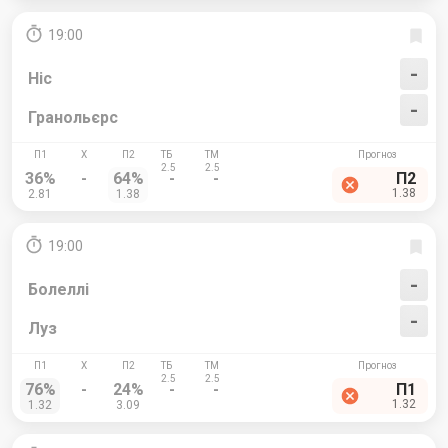
19:00
-
Ніс
-
Гранольєрс
36%
-
64%
-
-
П2
1.38
2.81
1.38
19:00
-
Болеллі
-
Луз
76%
-
24%
-
-
П1
1.32
1.32
3.09