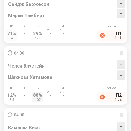
-
Сейдж Бержесон
-
Марли Ламберт
71%
-
29%
-
-
П1
1.41
1.41
2.71
04:00
-
Челси Блустейн
-
Шахноза Хатамова
12%
-
88%
-
-
П2
1.02
8.5
1.02
04:00
-
Камилла Кисс