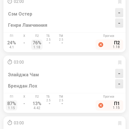
02:00
-
Сэм Остер
-
Генри Ламчинния
24%
-
76%
-
-
П2
1.18
4.1
1.18
03:00
-
Элайджа Чам
-
Брендан Лох
87%
-
13%
-
-
П1
1.15
1.15
4.42
03:00