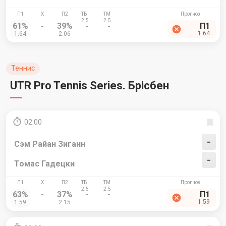
61%
-
39%
-
-
П1
1.64
1.64
2.06
Теннис
UTR Pro Tennis Series. Брісбен
02:00
-
Сэм Райан Зиганн
-
Томас Гадецки
63%
-
37%
-
-
П1
1.59
1.59
2.15