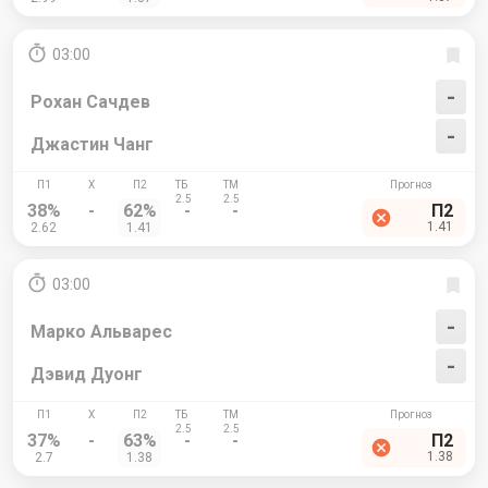
03:00
-
Рохан Сачдев
-
Джастин Чанг
38%
-
62%
-
-
П2
1.41
2.62
1.41
03:00
-
Марко Альварес
-
Дэвид Дуонг
37%
-
63%
-
-
П2
1.38
2.7
1.38