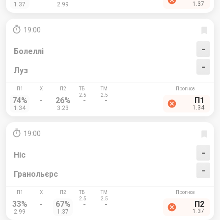
1.37
1.37
2.99
19:00
-
Болеллі
-
Луз
74%
-
26%
-
-
П1
1.34
1.34
3.23
19:00
-
Ніс
-
Гранольєрс
33%
-
67%
-
-
П2
1.37
2.99
1.37