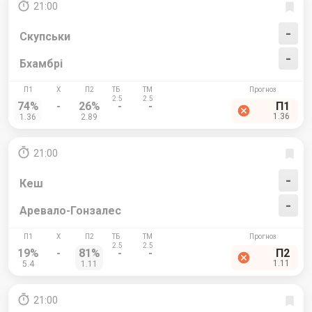
21:00
-
Скупськи
-
Бхамбрі
74%
-
26%
-
-
П1
1.36
1.36
2.89
21:00
-
Кеш
-
Аревало-Гонзалес
19%
-
81%
-
-
П2
1.11
5.4
1.11
21:00