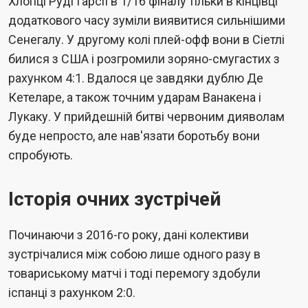
Хлопці Руді Гарсії в 1/16 фіналу тільки в кінцівці
додаткового часу зуміли виявитися сильнішими
Сенегалу. У другому колі плей-офф вони в Сіетлі
билися з США і розгромили зоряно-смугастих з
рахунком 4:1. Вдалося це завдяки дублю Де
Кетеларе, а також точним ударам Ванакена і
Лукаку. У прийдешній битві червоним дияволам
буде непросто, але нав'язати боротьбу вони
спробують.
Історія очних зустрічей
Починаючи з 2016-го року, дані колективи
зустрічалися між собою лише одного разу в
товариському матчі і тоді перемогу здобули
іспанці з рахунком 2:0.