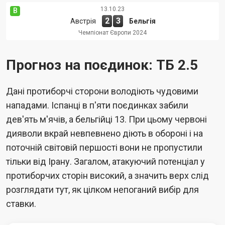
13.10.23
В
2
3
Австрія
Бельгія
Чемпіонат Європи 2024
Прогноз на поєдинок: ТБ 2.5
Дані протиборчі сторони володіють чудовими
нападами. Іспанці в п'яти поєдинках забили
дев'ять м'ячів, а бельгійці 13. При цьому червоні
дияволи вкрай невпевнено діють в обороні і на
поточній світовій першості вони не пропустили
тільки від Ірану. Загалом, атакуючий потенціал у
протиборчих сторін високий, а значить верх слід
розглядати тут, як цілком непоганий вибір для
ставки.