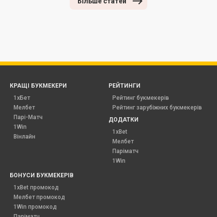
Більше статей
КРАЩІ БУКМЕКЕРИ
РЕЙТИНГИ
1хБет
Рейтинг букмекерів
Мелбет
Рейтинг зарубіжних букмекерів
Парі-Матч
ДОДАТКИ
1Win
1xBet
Вінлайн
Мелбет
Паріматч
1Win
БОНУСИ БУКМЕКЕРІВ
1xBet промокод
Мелбет промокод
1Win промокод
Паріматч