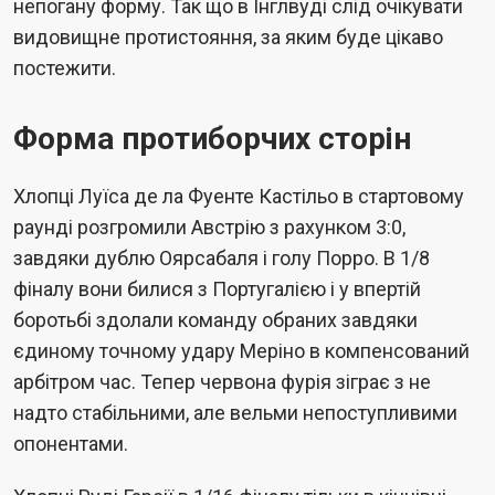
непогану форму. Так що в Інглвуді слід очікувати
видовищне протистояння, за яким буде цікаво
постежити.
Форма протиборчих сторін
Хлопці Луїса де ла Фуенте Кастільо в стартовому
раунді розгромили Австрію з рахунком 3:0,
завдяки дублю Оярсабаля і голу Порро. В 1/8
фіналу вони билися з Португалією і у впертій
боротьбі здолали команду обраних завдяки
єдиному точному удару Меріно в компенсований
арбітром час. Тепер червона фурія зіграє з не
надто стабільними, але вельми непоступливими
опонентами.