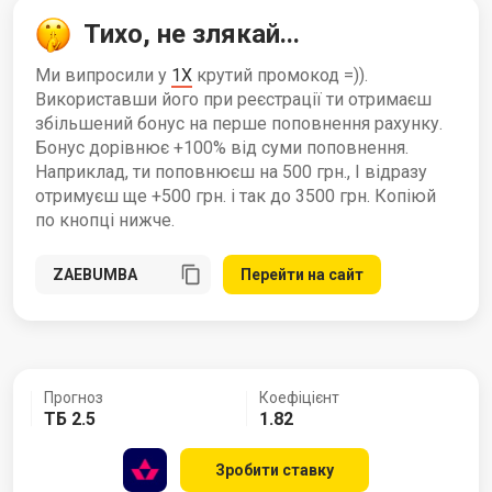
Тихо, не злякай...
Ми випросили у
1X
крутий промокод =)).
Використавши його при реєстрації ти отримаєш
збільшений бонус на перше поповнення рахунку.
Бонус дорівнює +100% від суми поповнення.
Наприклад, ти поповнюєш на 500 грн., І відразу
отримуєш ще +500 грн. і так до 3500 грн. Копіюй
по кнопці нижче.
Перейти на сайт
Прогноз
Коефіцієнт
ТБ 2.5
1.82
Зробити ставку