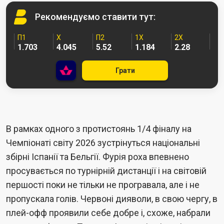
Рекомендуємо
ставити тут:
П1
Х
П2
1X
2X
1.703
4.045
5.52
1.184
2.28
Грати
В рамках одного з протистоянь 1/4 фіналу на
Чемпіонаті світу 2026 зустрінуться національні
збірні Іспанії та Бельгії. Фурія роха впевнено
просувається по турнірній дистанції і на світовій
першості поки не тільки не програвала, але і не
пропускала голів. Червоні дияволи, в свою чергу, в
плей-офф проявили себе добре і, схоже, набрали