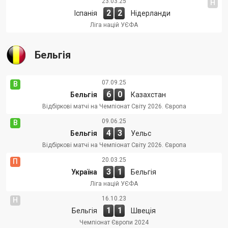
23.03.25
Н
2
2
Іспанія
Нідерланди
Ліга націй УЄФА
Бельгія
07.09.25
В
6
0
Бельгія
Казахстан
Відбіркові матчі на Чемпіонат Світу 2026. Європа
09.06.25
В
4
3
Бельгія
Уельс
Відбіркові матчі на Чемпіонат Світу 2026. Європа
20.03.25
П
3
1
Україна
Бельгія
Ліга націй УЄФА
16.10.23
Н
1
1
Бельгія
Швеція
Чемпіонат Європи 2024